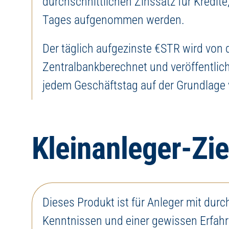
durchschnittlichen Zinssatz für Kredite
Tages aufgenommen werden.
Der täglich aufgezinste €STR wird von
Zentralbankberechnet und veröffentlich
jedem Geschäftstag auf der Grundlage
Kleinanleger-Zi
Dieses Produkt ist für Anleger mit durc
hinsichtlich ihres ursprünglich eingesetz
Kenntnissen und einer gewissen Erfahr