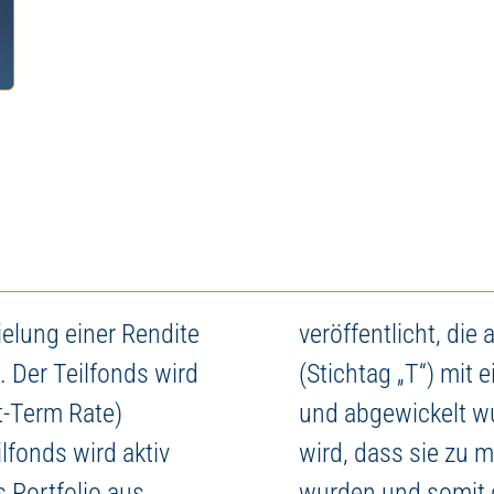
emium-Immobilien. Digital
einem Klick.
ielung einer Rendite
veröffentlicht, di
 Der Teilfonds wird
(Stichtag „T“) mit 
t-Term Rate)
und abgewickelt w
lfonds wird aktiv
wird, dass sie zu 
es Portfolio aus
wurden und somit 