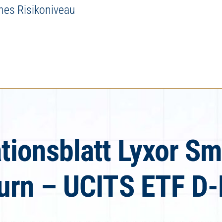
ohes Risikoniveau
tionsblatt Lyxor Sm
urn – UCITS ETF D