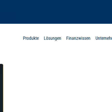
ion() {
Produkte
Lösungen
Finanzwissen
Unterne
 ‘px’;