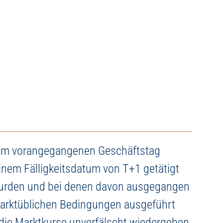
 und
Jetzt informieren
e am vorangegangenen Geschäftstag
einem Fälligkeitsdatum von T+1 getätigt
urden und bei denen davon ausgegangen
marktüblichen Bedingungen ausgeführt
die Marktkurse unverfälscht wiedergeben.