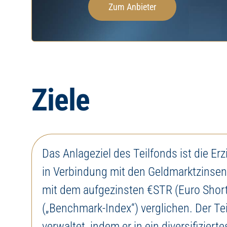
Investieren Sie in Pr
Zum Anbieter
mit 
Ziele
Das Anlageziel des Teilfonds ist die Erz
in Verbindung mit den Geldmarktzinsen.
mit dem aufgezinsten €STR (Euro Shor
(„Benchmark-Index“) verglichen. Der Tei
verwaltet, indem er in ein diversifiziert