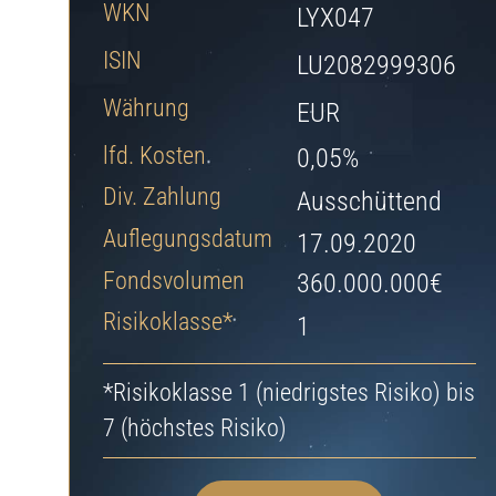
});
WKN
LYX047
ISIN
LU2082999306
Ihr Investment in I
Währung
EUR
lfd. Kosten
0,05%
Div. Zahlung
Ausschüttend
Auflegungsdatum
17.09.2020
Fondsvolumen
360.000.000€
Risikoklasse*
1
*Risikoklasse 1 (niedrigstes Risiko) bis
7 (höchstes Risiko)