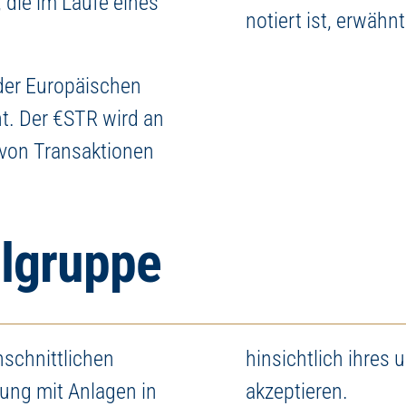
, die im Laufe eines
notiert ist, erwähn
 der Europäischen
t. Der €STR wird an
 von Transaktionen
elgruppe
hschnittlichen
ten Kapitals zu
ung mit Anlagen in
akzeptieren.