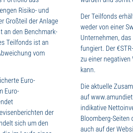
rengen Risiko- und
Der Teilfonds erhält
er Großteil der Anlage
weder von einer S
st an den Benchmark-
Unternehmen, das a
s Teilfonds ist an
fungiert. Der €STR
 Abweichung vom
zu einer negativen
kann.
icherte Euro-
Die aktuelle Zusam
m Euro-
auf www.amundietf
endet
indikative Nettoin
evisenberichten der
Bloomberg-Seiten d
ndelt sich um den
auch auf der Websi