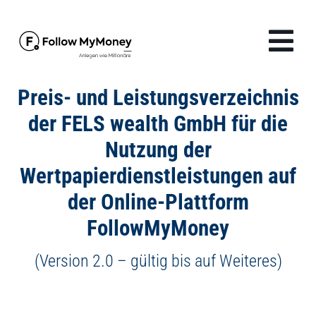
Zum
Inhalt
Tog
springen
Navi
Produkte
Preis- und Leistungsverzeichnis
der FELS wealth GmbH für die
Lösungen
Nutzung der
Wertpapierdienstleistungen auf
Finanzwissen
der Online-Plattform
FollowMyMoney
Unternehmen
(Version 2.0 – gültig bis auf Weiteres)
Anmelden