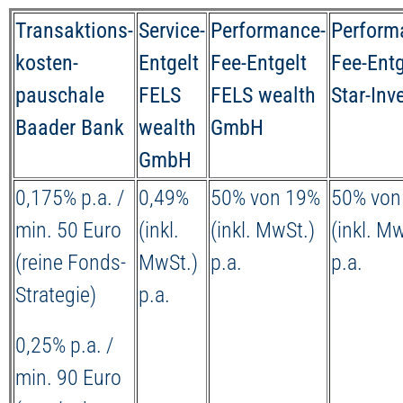
Transaktions-
Service-
Performance-
Perform
kosten-
Entgelt
Fee-Entgelt
Fee-Entg
pauschale
FELS
FELS wealth
Star-Inv
Baader Bank
wealth
GmbH
GmbH
0,175% p.a. /
0,49%
50% von 19%
50% von
min. 50 Euro
(inkl.
(inkl. MwSt.)
(inkl. M
(reine Fonds-
MwSt.)
p.a.
p.a.
Strategie)
p.a.
0,25% p.a. /
min. 90 Euro