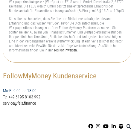
Wertpapierinstitutsgesetz (WpIG) ist die FELS wealth GmbH, Dieselstraße 2, 65779
Kelkheim. Die FELS wealth GmbH besitzt eine entsprechende Erlaubnis der
Bundesanstalt für Finanzdienstleistungsaufsicht (BaFin) gemäß § 15 Abs. 1 WpIG.
Sie sollten sicherstellen, dass Sie über die Risikobereitschaft, die relevante
Erfahrung und das Wissen verfügen, bevor Sie Sich entscheiden, die
Wertpapierdienstleistungen auf der FollowMyMoney Plattform zu nutzen. Sie
sollten bei der Auswahl von Finanzinstrumenten und Wertpapierdienstleistungen
Ihre persönlichen Umstände, Risikobereitschaft und Anlageziele berücksichtigen.
Eine in der Vergangenheit erzielte Wertentwicklung ist kein verlässlicher Indikator
und bietet keinerlei Gewähr für die zukünftige Wertentwicklung. Ausführliche
Informationen finden Sie in den
Risikohinweisen
.
FollowMyMoney-Kundenservice
Mo-Fr 9:00 bis 18.00
Tel +49 6195 8103 992
service@fels.finance