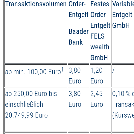
Transaktionsvolumen
Order-
Festes
Variabl
Entgelt
Order-
Entgelt
Entgelt
GmbH
Baader
FELS
Bank
wealth
GmbH
1
3,80
1,20
/
ab min. 100,00 Euro
Euro
Euro
ab 250,00 Euro bis
3,80
2,45
0,10 % 
einschließlich
Euro
Euro
Transa
20.749,99 Euro
(Kurswe