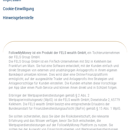
Cookie-Einwilligung
Hinweisgeberstelle
FollowMyMoney ist ein Produkt der FELS wealth GmbH,
ein Tochterunternehmen
der FELS Group GmbH.
Die FELS Group GmbH ist ein FinTech-Unternehmen mit Sitz in Kelkheim bei
Frankfurt am Main. Sie hat eine Software entwickelt, mit der Kunden einfach und
direkt Strategien von externen und unabhängigen Anlageprofis in ihrem eigenen
Bankdepot umsetzen können. Dies wird über eine Online-Finanzplattform
ermöglicht, auf der ausgewählte Trader und Anlageprofis ihre Strategien und
Anlagevorschläge für Kunden einstellen. Die Kunden erhalten diese Vorschläge
per App über einen Push-Service und können ihnen direkt und in Echtzeit folgen.
Erbringer der Wertpapierdienstleistungen gemäß § 2 Abs. 2
Wertpapierinstitutsgesetz (WpIG) ist die FELS wealth GmbH, Dieselstraße 2, 65779
Kelkheim. Die FELS wealth GmbH besitzt eine entsprechende Erlaubnis der
Bundesanstalt für Finanzdienstleistungsaufsicht (BaFin) gemäß § 15 Abs. 1 WpIG.
Sie sollten sicherstellen, dass Sie über die Risikobereitschaft, die relevante
Erfahrung und das Wissen verfügen, bevor Sie Sich entscheiden, die
Wertpapierdienstleistungen auf der FollowMyMoney Plattform zu nutzen. Sie
sollten bei der Auswahl von Finanzinstrumenten und Wertpapierdienstleistungen