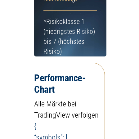
5
Jetzt Depot eröffnen
*Risikoklasse 1
(niedrigstes Risiko)
bis 7 (höchstes
Risiko)
Performance-
Chart
Alle Märkte bei
TradingView verfolgen
{
“symbols”: [