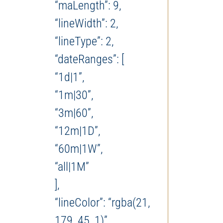
“maLength”: 9,
“lineWidth”: 2,
“lineType”: 2,
“dateRanges”: [
“1d|1”,
“1m|30”,
“3m|60”,
“12m|1D”,
“60m|1W”,
“all|1M”
],
“lineColor”: “rgba(21,
179, 45, 1)”,