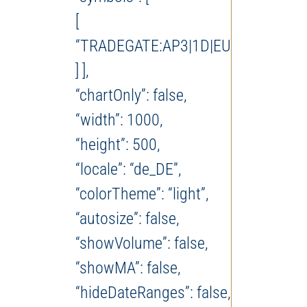
[
“TRADEGATE:AP3|1D|EUR”
] ],
“chartOnly”: false,
“width”: 1000,
“height”: 500,
“locale”: “de_DE”,
“colorTheme”: “light”,
“autosize”: false,
“showVolume”: false,
“showMA”: false,
“hideDateRanges”: false,