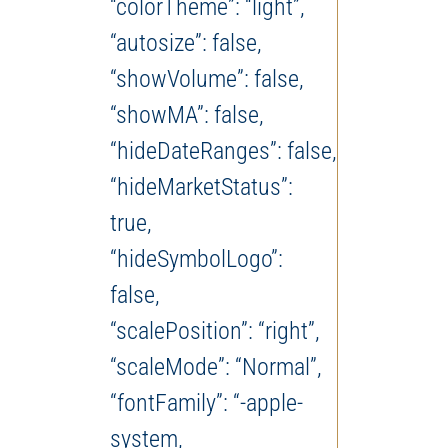
“colorTheme”: “light”,
“autosize”: false,
“showVolume”: false,
“showMA”: false,
“hideDateRanges”: false,
“hideMarketStatus”:
true,
“hideSymbolLogo”:
false,
“scalePosition”: “right”,
“scaleMode”: “Normal”,
“fontFamily”: “-apple-
system,