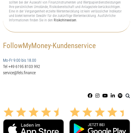
sollten bei der Auswahl von Finanzinstrumenten und Wertpapierdienstleistungen
Ihre persönlichen Umstände, Risikobereitschaft und Anlageziele berücksichtigen.
Eine in der Vergangenheit erzielte Wertentwicklung ist kein verlässlicher Indikator
und bietet keinerlei Gewähr für die zukünftige Wertentwicklung. Ausführliche
Informationen finden Sie in den
Risikohinweisen
.
FollowMyMoney-Kundenservice
Mo-Fr 9:00 bis 18.00
Tel +49 6195 8103 992
service@fels.finance