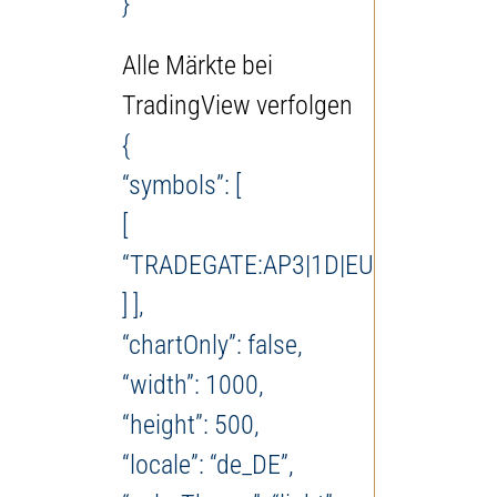
}
Alle Märkte bei
TradingView verfolgen
{
“symbols”: [
[
“TRADEGATE:AP3|1D|EUR”
] ],
“chartOnly”: false,
“width”: 1000,
“height”: 500,
“locale”: “de_DE”,