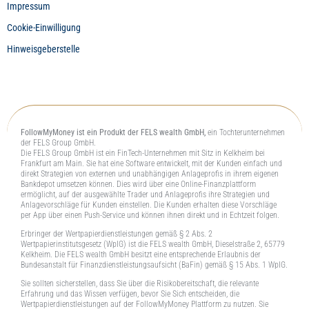
Impressum
Cookie-Einwilligung
Hinweisgeberstelle
FollowMyMoney ist ein Produkt der FELS wealth GmbH,
ein Tochterunternehmen
der FELS Group GmbH.
Die FELS Group GmbH ist ein FinTech-Unternehmen mit Sitz in Kelkheim bei
Frankfurt am Main. Sie hat eine Software entwickelt, mit der Kunden einfach und
direkt Strategien von externen und unabhängigen Anlageprofis in ihrem eigenen
Bankdepot umsetzen können. Dies wird über eine Online-Finanzplattform
ermöglicht, auf der ausgewählte Trader und Anlageprofis ihre Strategien und
Anlagevorschläge für Kunden einstellen. Die Kunden erhalten diese Vorschläge
per App über einen Push-Service und können ihnen direkt und in Echtzeit folgen.
Erbringer der Wertpapierdienstleistungen gemäß § 2 Abs. 2
Wertpapierinstitutsgesetz (WpIG) ist die FELS wealth GmbH, Dieselstraße 2, 65779
Kelkheim. Die FELS wealth GmbH besitzt eine entsprechende Erlaubnis der
Bundesanstalt für Finanzdienstleistungsaufsicht (BaFin) gemäß § 15 Abs. 1 WpIG.
Sie sollten sicherstellen, dass Sie über die Risikobereitschaft, die relevante
Erfahrung und das Wissen verfügen, bevor Sie Sich entscheiden, die
Wertpapierdienstleistungen auf der FollowMyMoney Plattform zu nutzen. Sie