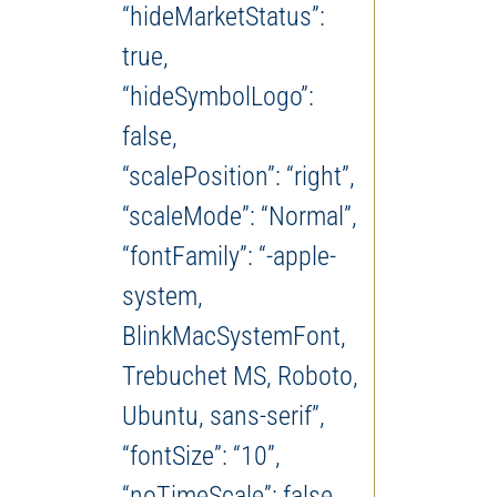
“hideMarketStatus”:
true,
“hideSymbolLogo”:
false,
“scalePosition”: “right”,
“scaleMode”: “Normal”,
“fontFamily”: “-apple-
system,
BlinkMacSystemFont,
Trebuchet MS, Roboto,
Ubuntu, sans-serif”,
“fontSize”: “10”,
“noTimeScale”: false,