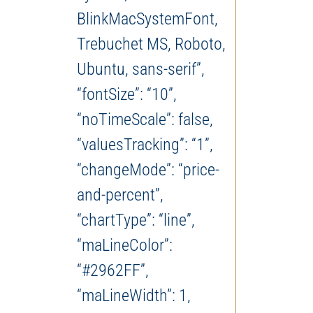
BlinkMacSystemFont,
Trebuchet MS, Roboto,
Ubuntu, sans-serif”,
“fontSize”: “10”,
“noTimeScale”: false,
“valuesTracking”: “1”,
“changeMode”: “price-
and-percent”,
“chartType”: “line”,
“maLineColor”:
“#2962FF”,
“maLineWidth”: 1,