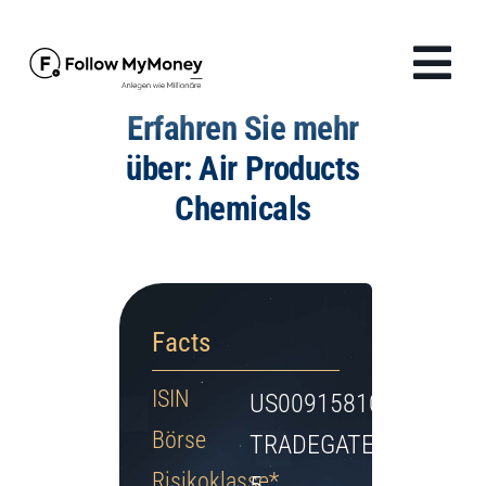
Zum
Inhalt
Tog
springen
Erfahren Sie mehr
Navi
Produkte
über: Air Products
Chemicals
Lösungen
Finanzwissen
Facts
Unternehmen
ISIN
US0091581068
Anmelden
Börse
TRADEGATE
Risikoklasse*