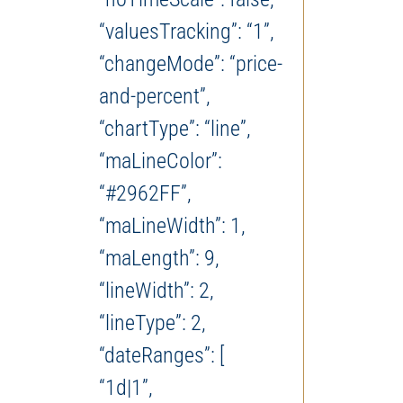
“valuesTracking”: “1”,
“changeMode”: “price-
and-percent”,
“chartType”: “line”,
“maLineColor”:
“#2962FF”,
“maLineWidth”: 1,
“maLength”: 9,
“lineWidth”: 2,
“lineType”: 2,
“dateRanges”: [
“1d|1”,