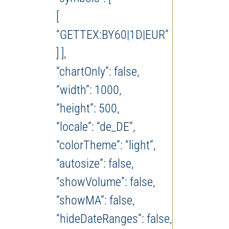
[
“GETTEX:BY60|1D|EUR”
] ],
“chartOnly”: false,
“width”: 1000,
“height”: 500,
“locale”: “de_DE”,
“colorTheme”: “light”,
“autosize”: false,
“showVolume”: false,
“showMA”: false,
“hideDateRanges”: false,