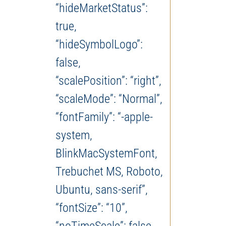
“hideMarketStatus”:
true,
“hideSymbolLogo”:
false,
“scalePosition”: “right”,
“scaleMode”: “Normal”,
“fontFamily”: “-apple-
system,
BlinkMacSystemFont,
Trebuchet MS, Roboto,
Ubuntu, sans-serif”,
“fontSize”: “10”,