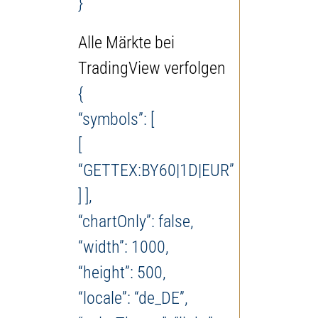
}
Alle Märkte bei
TradingView verfolgen
{
“symbols”: [
[
“GETTEX:BY60|1D|EUR”
] ],
“chartOnly”: false,
“width”: 1000,
“height”: 500,
“locale”: “de_DE”,