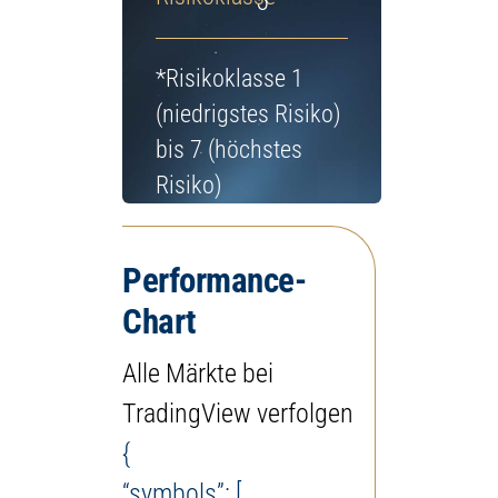
5
Jetzt Depot eröffnen
*Risikoklasse 1
(niedrigstes Risiko)
bis 7 (höchstes
Risiko)
Performance-
Chart
Alle Märkte bei
TradingView verfolgen
{
“symbols”: [