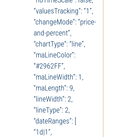
“noTimeScale”: false,
“valuesTracking”: “1”,
“changeMode”: “price-
and-percent”,
“chartType”: “line”,
“maLineColor”:
“#2962FF”,
“maLineWidth”: 1,
“maLength”: 9,
“lineWidth”: 2,
“lineType”: 2,
“dateRanges”: [
“1d|1”,