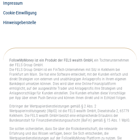
Impressum
Cookie-Einwilligung
Hinweisgeberstelle
FollowMyMoney ist ein Produkt der FELS wealth GmbH,
ein Tochterunternehmen
der FELS Group GmbH.
Die FELS Group GmbH ist ein FinTech-Unternehmen mit Sitz in Kelkheim bei
Frankfurt am Main. Sie hat eine Software entwickelt, mit der Kunden einfach und
direkt Strategien von externen und unabhängigen Anlageprofis in ihrem eigenen
Bankdepot umsetzen können. Dies wird über eine Online-Finanzplattform
ermöglicht, auf der ausgewählte Trader und Anlageprofis ihre Strategien und
Anlagevorschläge für Kunden einstellen. Die Kunden erhalten diese Vorschläge
per App über einen Push-Service und können ihnen direkt und in Echtzeit folgen.
Erbringer der Wertpapierdienstleistungen gemäß § 2 Abs. 2
Wertpapierinstitutsgesetz (WpIG) ist die FELS wealth GmbH, Dieselstraße 2, 65779
Kelkheim. Die FELS wealth GmbH besitzt eine entsprechende Erlaubnis der
Bundesanstalt für Finanzdienstleistungsaufsicht (BaFin) gemäß § 15 Abs. 1 WpIG.
Sie sollten sicherstellen, dass Sie über die Risikobereitschaft, die relevante
Erfahrung und das Wissen verfügen, bevor Sie Sich entscheiden, die
Wertpapierdienstleistungen auf der FollowMyMoney Plattform zu nutzen. Sie