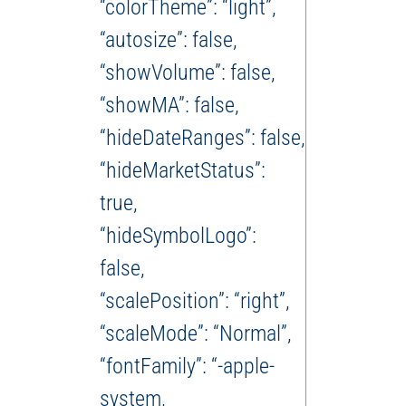
“colorTheme”: “light”,
“autosize”: false,
“showVolume”: false,
“showMA”: false,
“hideDateRanges”: false,
“hideMarketStatus”:
true,
“hideSymbolLogo”:
false,
“scalePosition”: “right”,
“scaleMode”: “Normal”,
“fontFamily”: “-apple-
system,