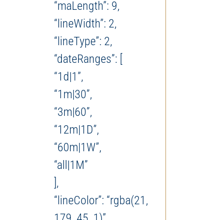
“maLength”: 9,
“lineWidth”: 2,
“lineType”: 2,
“dateRanges”: [
“1d|1”,
“1m|30”,
“3m|60”,
“12m|1D”,
“60m|1W”,
“all|1M”
],
“lineColor”: “rgba(21,
179, 45, 1)”,