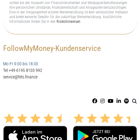
sollten bei der Auswahl von Finanzinstrumenten und Wertpapierdienstleistungen
Ihre persönlichen Umstände, Risikobereitschaft und Anlageziele berücksichtigen.
Eine in der Vergangenheit erzielte Wertentwicklung ist kein verlässlicher Indikator
und bietet keinerlei Gewähr für die zukünftige Wertentwicklung. Ausführliche
Informationen finden Sie in den
Risikohinweisen
.
FollowMyMoney-Kundenservice
Mo-Fr 9:00 bis 18.00
Tel +49 6195 8103 992
service@fels.finance