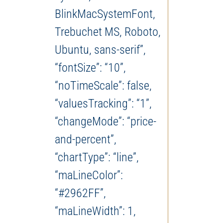
BlinkMacSystemFont,
Trebuchet MS, Roboto,
Ubuntu, sans-serif”,
“fontSize”: “10”,
“noTimeScale”: false,
“valuesTracking”: “1”,
“changeMode”: “price-
and-percent”,
“chartType”: “line”,
“maLineColor”:
“#2962FF”,
“maLineWidth”: 1,