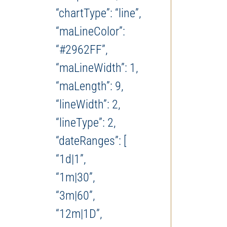
“chartType”: “line”,
“maLineColor”:
“#2962FF”,
“maLineWidth”: 1,
“maLength”: 9,
“lineWidth”: 2,
“lineType”: 2,
“dateRanges”: [
“1d|1”,
“1m|30”,
“3m|60”,
“12m|1D”,