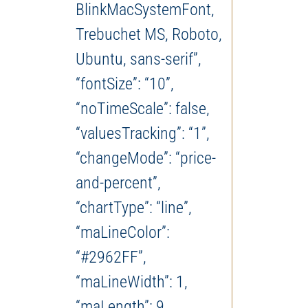
BlinkMacSystemFont,
Trebuchet MS, Roboto,
Ubuntu, sans-serif”,
“fontSize”: “10”,
“noTimeScale”: false,
“valuesTracking”: “1”,
“changeMode”: “price-
and-percent”,
“chartType”: “line”,
“maLineColor”:
“#2962FF”,
“maLineWidth”: 1,
“maLength”: 9,