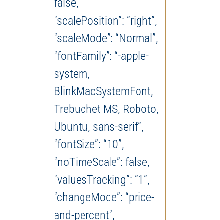
false,
“scalePosition”: “right”,
“scaleMode”: “Normal”,
“fontFamily”: “-apple-
system,
BlinkMacSystemFont,
Trebuchet MS, Roboto,
Ubuntu, sans-serif”,
“fontSize”: “10”,
“noTimeScale”: false,
“valuesTracking”: “1”,
“changeMode”: “price-
and-percent”,