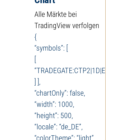
Alle Märkte bei
TradingView verfolgen
{
“symbols”: [
[
“TRADEGATE:CTP2|1D|EUR”
] ],
“chartOnly”: false,
“width”: 1000,
“height”: 500,
“locale”: “de_DE”,
“colorTheme”: “light”,