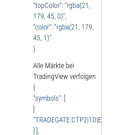
“topColor”: “rgba(21,
179, 45, 0)”,
“color”: “rgba(21, 179,
45, 1)”
}
Alle Märkte bei
TradingView verfolgen
{
“symbols”: [
[
“TRADEGATE:CTP2|1D|EUR”
] ],