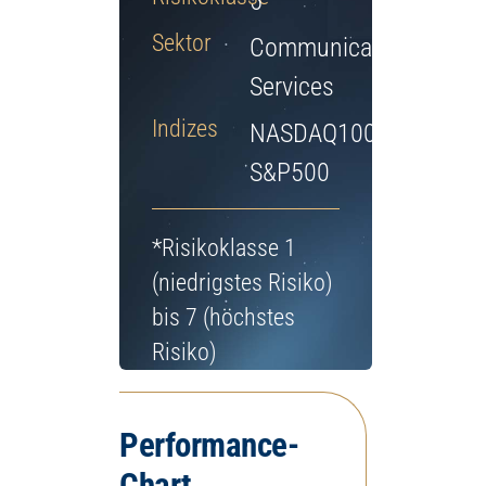
5
Jetzt Depot eröffnen
Sektor
Communication
Services
Indizes
NASDAQ100,
S&P500
*Risikoklasse 1
(niedrigstes Risiko)
bis 7 (höchstes
Risiko)
Performance-
Chart