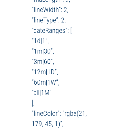
“lineWidth”: 2,
“lineType”: 2,
“dateRanges”: [
“1d|1”,
“1m|30”,
“3m|60”,
“12m|1D”,
“60m|1W”,
“all|1M”
],
“lineColor”: “rgba(21,
179, 45, 1)”,