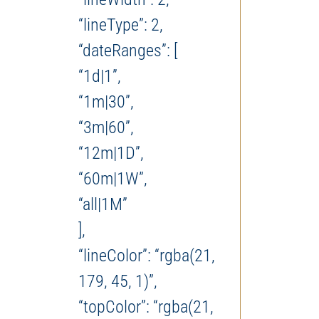
“lineType”: 2,
“dateRanges”: [
“1d|1”,
“1m|30”,
“3m|60”,
“12m|1D”,
“60m|1W”,
“all|1M”
],
“lineColor”: “rgba(21,
179, 45, 1)”,
“topColor”: “rgba(21,