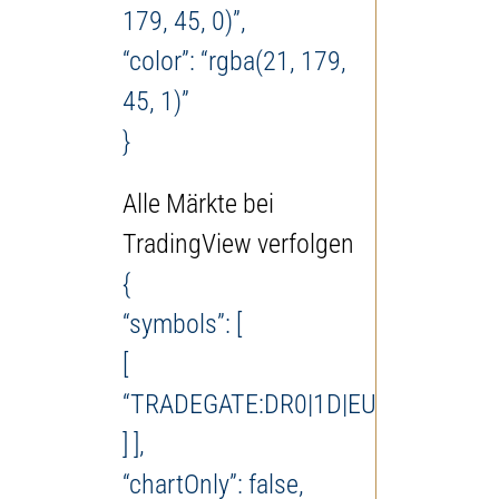
179, 45, 0)”,
“color”: “rgba(21, 179,
45, 1)”
}
Alle Märkte bei
TradingView verfolgen
{
“symbols”: [
[
“TRADEGATE:DR0|1D|EUR”
] ],
“chartOnly”: false,