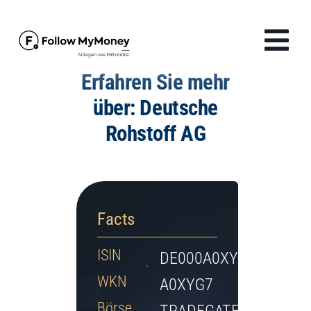
Zum
Inhalt
Tog
springen
Erfahren Sie mehr
Navi
Produkte
über: Deutsche
Rohstoff AG
Lösungen
Finanzwissen
Facts
Unternehmen
ISIN
DE000A0XYG76
Anmelden
WKN
A0XYG7
Börse