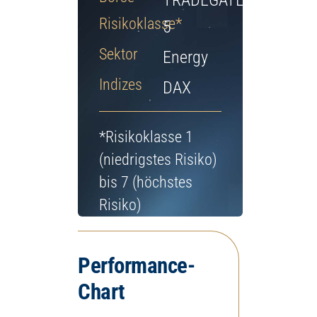
TRADEGATE
Jetzt Depot eröffnen
Risikoklasse*
5
Sektor
Energy
Indizes
DAX
*Risikoklasse 1
(niedrigstes Risiko)
bis 7 (höchstes
Risiko)
Performance-
Chart