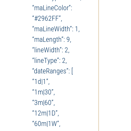
“maLineColor”:
“#2962FF”,
“maLineWidth”: 1,
“maLength”: 9,
“lineWidth”: 2,
“lineType”: 2,
“dateRanges”: [
“1d|1”,
“1m|30”,
“3m|60”,
“12m|1D”,
“60m|1W”,