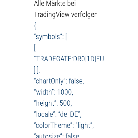
Alle Märkte bei
TradingView verfolgen
{
“symbols”: [
[
“TRADEGATE:DR0|1D|EUR”
] ],
“chartOnly”: false,
“width”: 1000,
“height”: 500,
“locale”: “de_DE”,
“colorTheme”: “light”,
“autosize”: false,