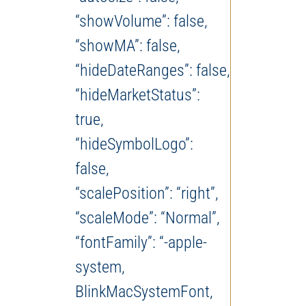
“showVolume”: false,
“showMA”: false,
“hideDateRanges”: false,
“hideMarketStatus”:
true,
“hideSymbolLogo”:
false,
“scalePosition”: “right”,
“scaleMode”: “Normal”,
“fontFamily”: “-apple-
system,
BlinkMacSystemFont,