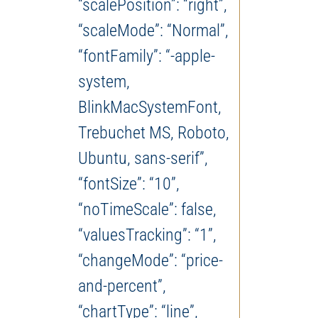
“scalePosition”: “right”,
“scaleMode”: “Normal”,
“fontFamily”: “-apple-
system,
BlinkMacSystemFont,
Trebuchet MS, Roboto,
Ubuntu, sans-serif”,
“fontSize”: “10”,
“noTimeScale”: false,
“valuesTracking”: “1”,
“changeMode”: “price-
and-percent”,
“chartType”: “line”,