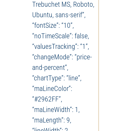
Trebuchet MS, Roboto,
Ubuntu, sans-serif”,
“fontSize”: “10”,
“noTimeScale”: false,
“valuesTracking”: “1”,
“changeMode”: “price-
and-percent”,
“chartType”: “line”,
“maLineColor”:
“#2962FF”,
“maLineWidth”: 1,
“maLength”: 9,
“lineWidth”: 2,