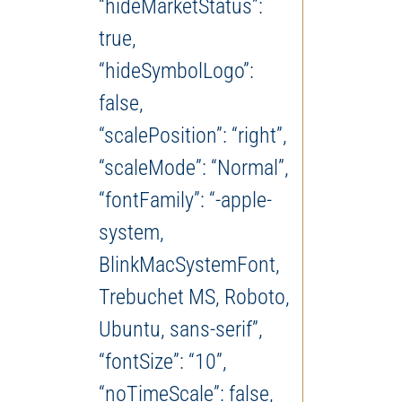
“hideMarketStatus”:
true,
“hideSymbolLogo”:
false,
“scalePosition”: “right”,
“scaleMode”: “Normal”,
“fontFamily”: “-apple-
system,
BlinkMacSystemFont,
Trebuchet MS, Roboto,
Ubuntu, sans-serif”,
“fontSize”: “10”,
“noTimeScale”: false,