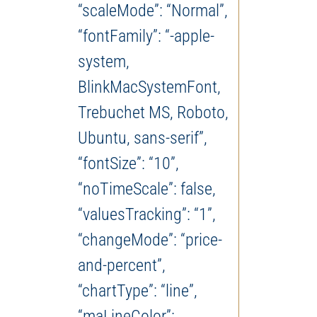
“scaleMode”: “Normal”,
“fontFamily”: “-apple-
system,
BlinkMacSystemFont,
Trebuchet MS, Roboto,
Ubuntu, sans-serif”,
“fontSize”: “10”,
“noTimeScale”: false,
“valuesTracking”: “1”,
“changeMode”: “price-
and-percent”,
“chartType”: “line”,
“maLineColor”: