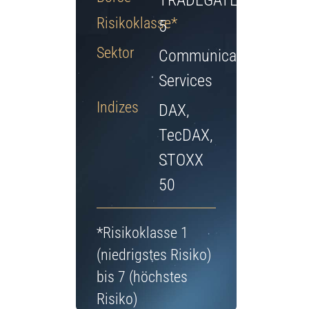
TRADEGATE
Jetzt Depot eröffnen
Risikoklasse*
5
Sektor
Communication
Services
Indizes
DAX,
TecDAX,
STOXX
50
*Risikoklasse 1
(niedrigstes Risiko)
bis 7 (höchstes
Risiko)