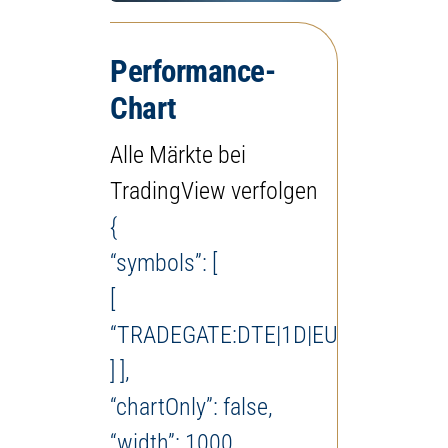
Performance-
Chart
Alle Märkte bei
TradingView verfolgen
{
“symbols”: [
[
“TRADEGATE:DTE|1D|EUR”
] ],
“chartOnly”: false,
“width”: 1000,