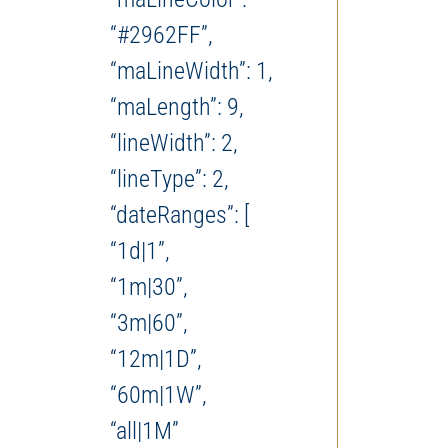
“#2962FF”,
“maLineWidth”: 1,
“maLength”: 9,
“lineWidth”: 2,
“lineType”: 2,
“dateRanges”: [
“1d|1”,
“1m|30”,
“3m|60”,
“12m|1D”,
“60m|1W”,
“all|1M”