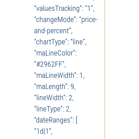
“valuesTracking”: “1”,
“changeMode”: “price-
and-percent”,
“chartType”: “line”,
“maLineColor”:
“#2962FF”,
“maLineWidth”: 1,
“maLength”: 9,
“lineWidth”: 2,
“lineType”: 2,
“dateRanges”: [
“1d|1”,