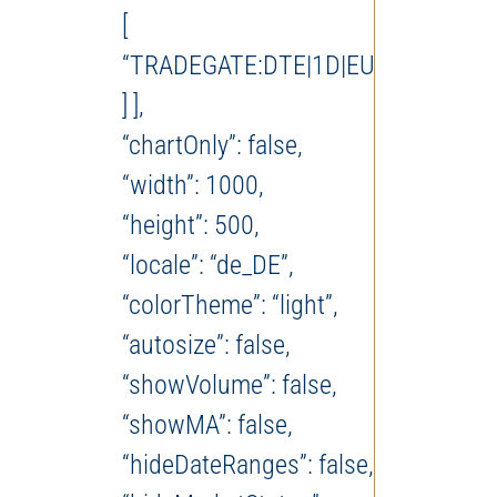
[
“TRADEGATE:DTE|1D|EUR”
] ],
“chartOnly”: false,
“width”: 1000,
“height”: 500,
“locale”: “de_DE”,
“colorTheme”: “light”,
“autosize”: false,
“showVolume”: false,
“showMA”: false,
“hideDateRanges”: false,