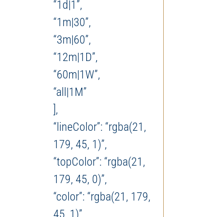
“1d|1”,
“1m|30”,
“3m|60”,
“12m|1D”,
“60m|1W”,
“all|1M”
],
“lineColor”: “rgba(21,
179, 45, 1)”,
“topColor”: “rgba(21,
179, 45, 0)”,
“color”: “rgba(21, 179,
45, 1)”