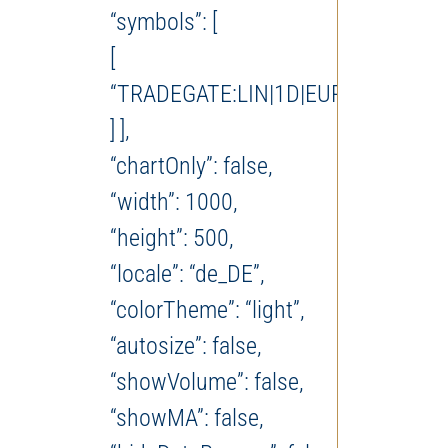
“symbols”: [
[
“TRADEGATE:LIN|1D|EUR”
] ],
“chartOnly”: false,
“width”: 1000,
“height”: 500,
“locale”: “de_DE”,
“colorTheme”: “light”,
“autosize”: false,
“showVolume”: false,
“showMA”: false,