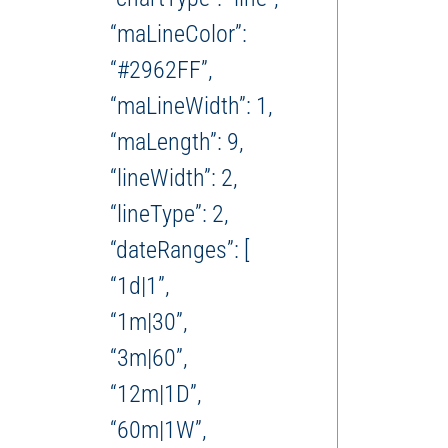
“maLineColor”:
“#2962FF”,
“maLineWidth”: 1,
“maLength”: 9,
“lineWidth”: 2,
“lineType”: 2,
“dateRanges”: [
“1d|1”,
“1m|30”,
“3m|60”,
“12m|1D”,
“60m|1W”,