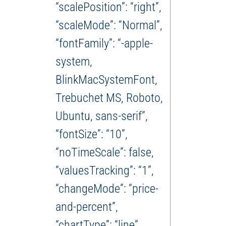
“scalePosition”: “right”,
“scaleMode”: “Normal”,
“fontFamily”: “-apple-
system,
BlinkMacSystemFont,
Trebuchet MS, Roboto,
Ubuntu, sans-serif”,
“fontSize”: “10”,
“noTimeScale”: false,
“valuesTracking”: “1”,
“changeMode”: “price-
and-percent”,
“chartType”: “line”,