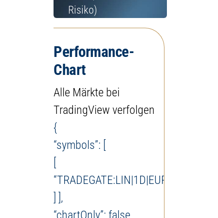
Risiko)
Performance-
Chart
Alle Märkte bei
TradingView verfolgen
{
“symbols”: [
[
“TRADEGATE:LIN|1D|EUR”
] ],
“chartOnly”: false,