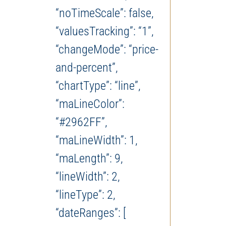
“noTimeScale”: false,
“valuesTracking”: “1”,
“changeMode”: “price-
and-percent”,
“chartType”: “line”,
“maLineColor”:
“#2962FF”,
“maLineWidth”: 1,
“maLength”: 9,
“lineWidth”: 2,
“lineType”: 2,
“dateRanges”: [