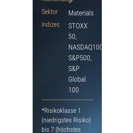
5
Jetzt Depot eröffnen
Sektor
Materials
Indizes
STOXX
50,
NASDAQ100,
S&P500,
S&P
Global
100
*Risikoklasse 1
(niedrigstes Risiko)
bis 7 (höchstes