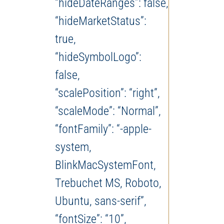
“hideDateRanges”: false,
“hideMarketStatus”:
true,
“hideSymbolLogo”:
false,
“scalePosition”: “right”,
“scaleMode”: “Normal”,
“fontFamily”: “-apple-
system,
BlinkMacSystemFont,
Trebuchet MS, Roboto,
Ubuntu, sans-serif”,
“fontSize”: “10”,