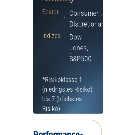
5
Jetzt Depot eröffnen
Sektor
Consumer
Discretionary
Indizes
Dow
Jones,
S&P500
*Risikoklasse 1
(niedrigstes Risiko)
bis 7 (höchstes
Risiko)
Performance-