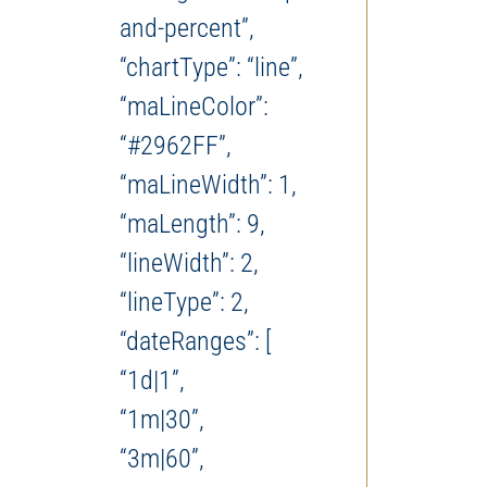
and-percent”,
“chartType”: “line”,
“maLineColor”:
“#2962FF”,
“maLineWidth”: 1,
“maLength”: 9,
“lineWidth”: 2,
“lineType”: 2,
“dateRanges”: [
“1d|1”,
“1m|30”,
“3m|60”,