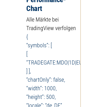
Chart
Alle Märkte bei
TradingView verfolgen
{
“symbols”: [
[
“TRADEGATE:MDO|1D|EUR”
] ],
“chartOnly”: false,
“width”: 1000,
“height”: 500,
“locale”: “de_DE”,