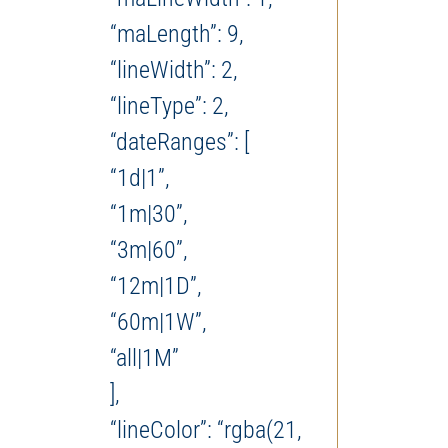
“maLength”: 9,
“lineWidth”: 2,
“lineType”: 2,
“dateRanges”: [
“1d|1”,
“1m|30”,
“3m|60”,
“12m|1D”,
“60m|1W”,
“all|1M”
],
“lineColor”: “rgba(21,