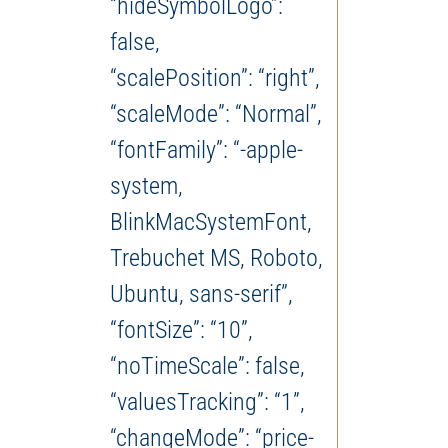
“hideSymbolLogo”:
false,
“scalePosition”: “right”,
“scaleMode”: “Normal”,
“fontFamily”: “-apple-
system,
BlinkMacSystemFont,
Trebuchet MS, Roboto,
Ubuntu, sans-serif”,
“fontSize”: “10”,
“noTimeScale”: false,
“valuesTracking”: “1”,
“changeMode”: “price-