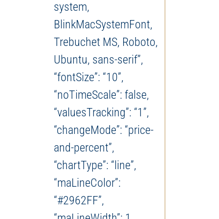
system,
BlinkMacSystemFont,
Trebuchet MS, Roboto,
Ubuntu, sans-serif”,
“fontSize”: “10”,
“noTimeScale”: false,
“valuesTracking”: “1”,
“changeMode”: “price-
and-percent”,
“chartType”: “line”,
“maLineColor”:
“#2962FF”,
“maLineWidth”: 1,