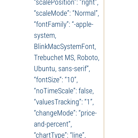
“scalePosition”: “right”,
“scaleMode”: “Normal”,
“fontFamily”: “-apple-
system,
BlinkMacSystemFont,
Trebuchet MS, Roboto,
Ubuntu, sans-serif”,
“fontSize”: “10”,
“noTimeScale”: false,
“valuesTracking”: “1”,
“changeMode”: “price-
and-percent”,
“chartType”: “line”,