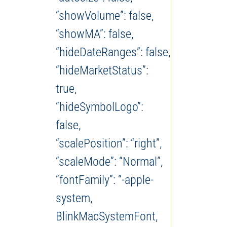
“showVolume”: false,
“showMA”: false,
“hideDateRanges”: false,
“hideMarketStatus”:
true,
“hideSymbolLogo”:
false,
“scalePosition”: “right”,
“scaleMode”: “Normal”,
“fontFamily”: “-apple-
system,
BlinkMacSystemFont,