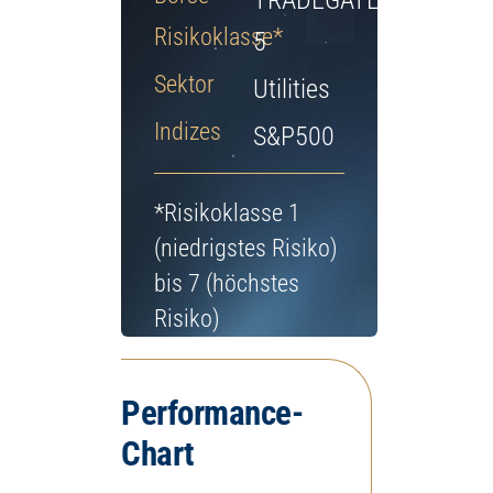
TRADEGATE
Jetzt Depot eröffnen
Risikoklasse*
5
Sektor
Utilities
Indizes
S&P500
*Risikoklasse 1
(niedrigstes Risiko)
bis 7 (höchstes
Risiko)
Performance-
Chart