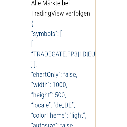
Alle Märkte bei
TradingView verfolgen
{
“symbols”: [
[
“TRADEGATE:FP3|1D|EUR”
] ],
“chartOnly”: false,
“width”: 1000,
“height”: 500,
“locale”: “de_DE”,
“colorTheme”: “light”,
“autosize”: false,