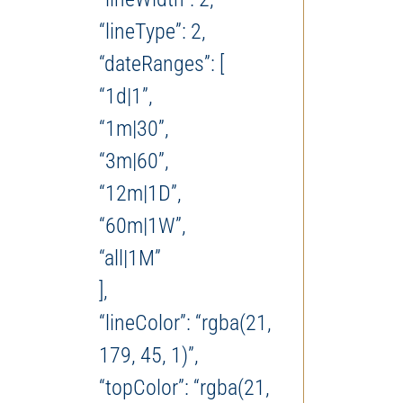
“lineType”: 2,
“dateRanges”: [
“1d|1”,
“1m|30”,
“3m|60”,
“12m|1D”,
“60m|1W”,
“all|1M”
],
“lineColor”: “rgba(21,
179, 45, 1)”,
“topColor”: “rgba(21,