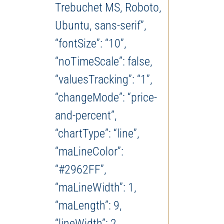
Trebuchet MS, Roboto,
Ubuntu, sans-serif”,
“fontSize”: “10”,
“noTimeScale”: false,
“valuesTracking”: “1”,
“changeMode”: “price-
and-percent”,
“chartType”: “line”,
“maLineColor”:
“#2962FF”,
“maLineWidth”: 1,
“maLength”: 9,
“lineWidth”: 2,