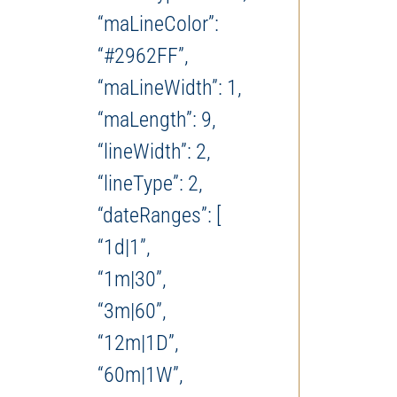
“maLineColor”:
“#2962FF”,
“maLineWidth”: 1,
“maLength”: 9,
“lineWidth”: 2,
“lineType”: 2,
“dateRanges”: [
“1d|1”,
“1m|30”,
“3m|60”,
“12m|1D”,
“60m|1W”,