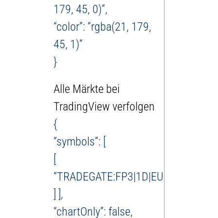
179, 45, 0)”,
“color”: “rgba(21, 179,
45, 1)”
}
Alle Märkte bei
TradingView verfolgen
{
“symbols”: [
[
“TRADEGATE:FP3|1D|EUR”
] ],
“chartOnly”: false,