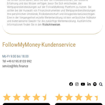
Sie sollten sicherstellen, dass Sie über die Risikobereitschaft, die relevante
Erfahrung und das Wissen verfügen, bevor Sie Sich entscheiden, die
Wertpapierdienstleistungen auf der FollowMyMoney Plattform zu nutzen. Sie
sollten bei der Auswahl von Finanzinstrumenten und Wertpapierdienstleistungen
Ihre persönlichen Umstände, Risikobereitschaft und Anlageziele berücksichtigen.
Eine in der Vergangenheit erzielte Wertentwicklung ist kein verlässlicher Indikator
und bietet keinerlei Gewähr für die zukünftige Wertentwicklung. Ausführliche
Informationen finden Sie in den
Risikohinweisen
.
FollowMyMoney-Kundenservice
Mo-Fr 9:00 bis 18.00
Tel +49 6195 8103 992
service@fels.finance