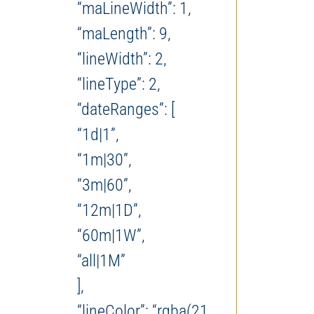
“maLineWidth”: 1,
“maLength”: 9,
“lineWidth”: 2,
“lineType”: 2,
“dateRanges”: [
“1d|1”,
“1m|30”,
“3m|60”,
“12m|1D”,
“60m|1W”,
“all|1M”
],
“lineColor”: “rgba(21,