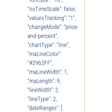
“fontSize”: “10”,
“noTimeScale”: false,
“valuesTracking”: “1”,
“changeMode”: “price-
and-percent”,
“chartType”: “line”,
“maLineColor”:
“#2962FF”,
“maLineWidth”: 1,
“maLength”: 9,
“lineWidth”: 2,
“lineType”: 2,
“dateRanges”: [