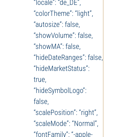
“locale”: “de_DE”,
“colorTheme”: “light”,
“autosize”: false,
“showVolume”: false,
“showMA”: false,
“hideDateRanges”: false,
“hideMarketStatus”:
true,
“hideSymbolLogo”:
false,
“scalePosition”: “right”,
“scaleMode”: “Normal”,
“fontFamily”: “-apple-