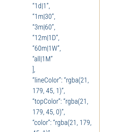
“1d|1”,
“1m|30”,
“3m|60”,
“12m|1D”,
“60m|1W”,
“all|1M”
],
“lineColor”: “rgba(21,
179, 45, 1)”,
“topColor”: “rgba(21,
179, 45, 0)”,
“color”: “rgba(21, 179,