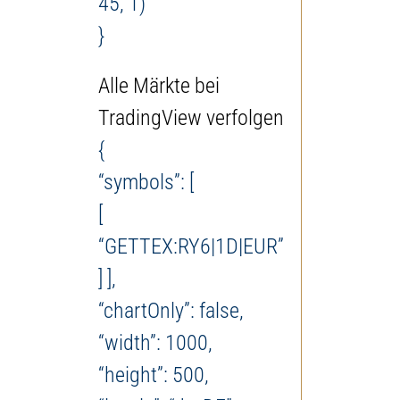
45, 1)”
}
Alle Märkte bei
TradingView verfolgen
{
“symbols”: [
[
“GETTEX:RY6|1D|EUR”
] ],
“chartOnly”: false,
“width”: 1000,
“height”: 500,