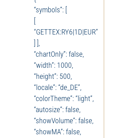
“symbols”: [
[
“GETTEX:RY6|1D|EUR”
] ],
“chartOnly”: false,
“width”: 1000,
“height”: 500,
“locale”: “de_DE”,
“colorTheme”: “light”,
“autosize”: false,
“showVolume”: false,
“showMA”: false,