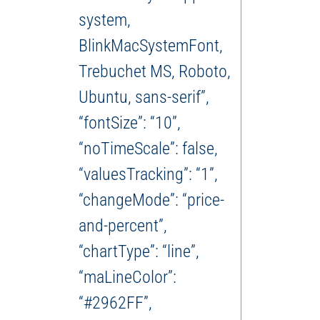
system,
BlinkMacSystemFont,
Trebuchet MS, Roboto,
Ubuntu, sans-serif”,
“fontSize”: “10”,
“noTimeScale”: false,
“valuesTracking”: “1”,
“changeMode”: “price-
and-percent”,
“chartType”: “line”,
“maLineColor”:
“#2962FF”,