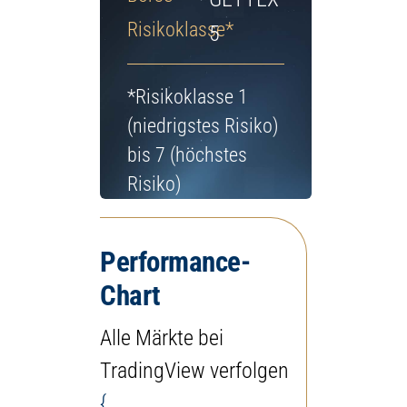
Jetzt Depot eröffnen
Risikoklasse*
5
*Risikoklasse 1
(niedrigstes Risiko)
bis 7 (höchstes
Risiko)
Performance-
Chart
Alle Märkte bei
TradingView verfolgen
{