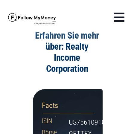
Zum
Inhalt
Tog
springen
Erfahren Sie mehr
Navi
Produkte
über: Realty
Income
Lösungen
Corporation
Finanzwissen
Unternehmen
Facts
Anmelden
ISIN
US7561091049
Börse
GETTEX