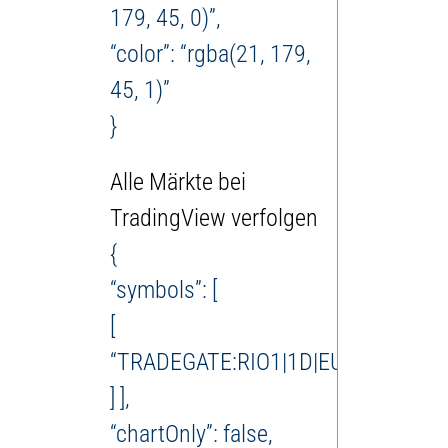
179, 45, 0)”,
“color”: “rgba(21, 179,
45, 1)”
}
Alle Märkte bei
TradingView verfolgen
{
“symbols”: [
[
“TRADEGATE:RIO1|1D|EUR”
] ],
“chartOnly”: false,