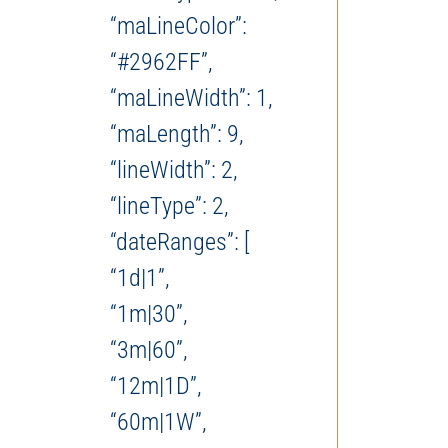
“maLineColor”:
“#2962FF”,
“maLineWidth”: 1,
“maLength”: 9,
“lineWidth”: 2,
“lineType”: 2,
“dateRanges”: [
“1d|1”,
“1m|30”,
“3m|60”,
“12m|1D”,
“60m|1W”,