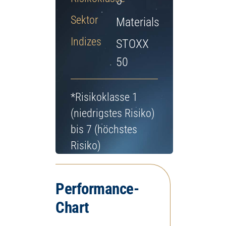
5
Jetzt Depot eröffnen
Sektor
Materials
Indizes
STOXX
50
*Risikoklasse 1
(niedrigstes Risiko)
bis 7 (höchstes
Risiko)
Performance-
Chart