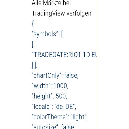
Alle Märkte bei
TradingView verfolgen
{
“symbols”: [
[
“TRADEGATE:RIO1|1D|EUR”
] ],
“chartOnly”: false,
“width”: 1000,
“height”: 500,
“locale”: “de_DE”,
“colorTheme”: “light”,
“autosize”: false,