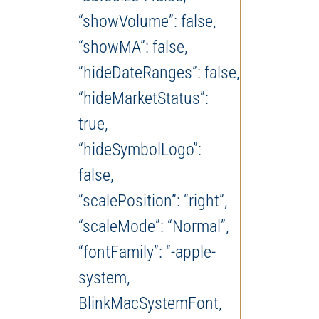
“showVolume”: false,
“showMA”: false,
“hideDateRanges”: false,
“hideMarketStatus”:
true,
“hideSymbolLogo”:
false,
“scalePosition”: “right”,
“scaleMode”: “Normal”,
“fontFamily”: “-apple-
system,
BlinkMacSystemFont,