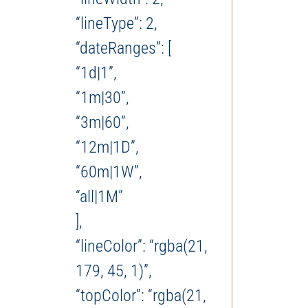
“lineType”: 2,
“dateRanges”: [
“1d|1”,
“1m|30”,
“3m|60”,
“12m|1D”,
“60m|1W”,
“all|1M”
],
“lineColor”: “rgba(21,
179, 45, 1)”,
“topColor”: “rgba(21,