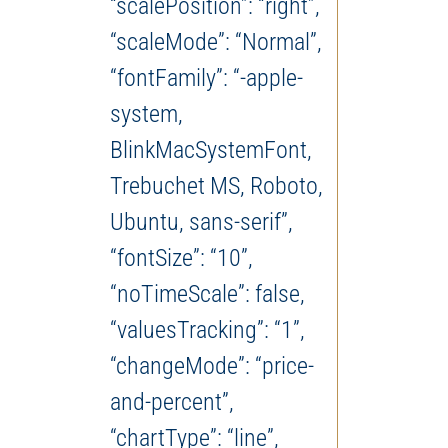
“scalePosition”: “right”,
“scaleMode”: “Normal”,
“fontFamily”: “-apple-
system,
BlinkMacSystemFont,
Trebuchet MS, Roboto,
Ubuntu, sans-serif”,
“fontSize”: “10”,
“noTimeScale”: false,
“valuesTracking”: “1”,
“changeMode”: “price-
and-percent”,
“chartType”: “line”,