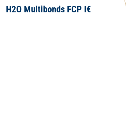
H2O Multibonds FCP I€