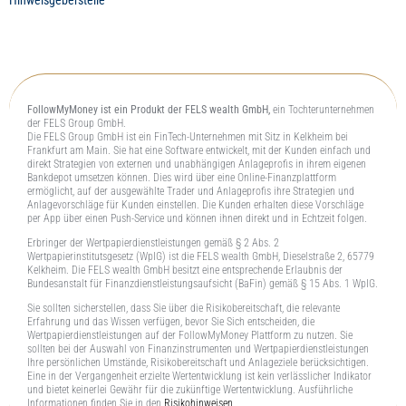
Hinweisgeberstelle
FollowMyMoney ist ein Produkt der FELS wealth GmbH,
ein Tochterunternehmen
der FELS Group GmbH.
Die FELS Group GmbH ist ein FinTech-Unternehmen mit Sitz in Kelkheim bei
Frankfurt am Main. Sie hat eine Software entwickelt, mit der Kunden einfach und
direkt Strategien von externen und unabhängigen Anlageprofis in ihrem eigenen
Bankdepot umsetzen können. Dies wird über eine Online-Finanzplattform
ermöglicht, auf der ausgewählte Trader und Anlageprofis ihre Strategien und
Anlagevorschläge für Kunden einstellen. Die Kunden erhalten diese Vorschläge
per App über einen Push-Service und können ihnen direkt und in Echtzeit folgen.
Erbringer der Wertpapierdienstleistungen gemäß § 2 Abs. 2
Wertpapierinstitutsgesetz (WpIG) ist die FELS wealth GmbH, Dieselstraße 2, 65779
Kelkheim. Die FELS wealth GmbH besitzt eine entsprechende Erlaubnis der
Bundesanstalt für Finanzdienstleistungsaufsicht (BaFin) gemäß § 15 Abs. 1 WpIG.
Sie sollten sicherstellen, dass Sie über die Risikobereitschaft, die relevante
Erfahrung und das Wissen verfügen, bevor Sie Sich entscheiden, die
Wertpapierdienstleistungen auf der FollowMyMoney Plattform zu nutzen. Sie
sollten bei der Auswahl von Finanzinstrumenten und Wertpapierdienstleistungen
Ihre persönlichen Umstände, Risikobereitschaft und Anlageziele berücksichtigen.
Eine in der Vergangenheit erzielte Wertentwicklung ist kein verlässlicher Indikator
und bietet keinerlei Gewähr für die zukünftige Wertentwicklung. Ausführliche
Informationen finden Sie in den
Risikohinweisen
.