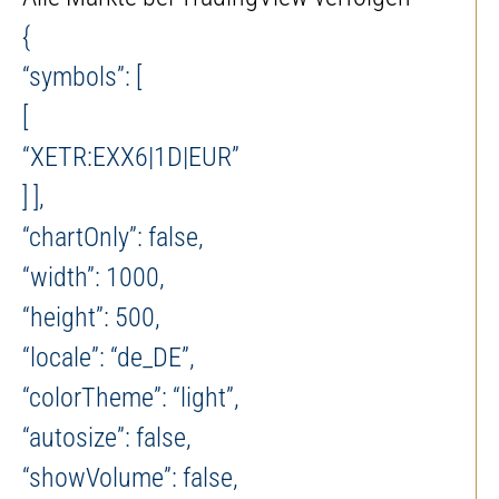
{
“symbols”: [
[
“XETR:EXX6|1D|EUR”
] ],
“chartOnly”: false,
“width”: 1000,
“height”: 500,
“locale”: “de_DE”,
“colorTheme”: “light”,
“autosize”: false,
“showVolume”: false,