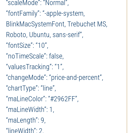
“scaleMode”: “Normal”,
“fontFamily”: “-apple-system,
BlinkMacSystemFont, Trebuchet MS,
Roboto, Ubuntu, sans-serif”,
“fontSize”: “10”,
“noTimeScale”: false,
“valuesTracking”: “1”,
“changeMode”: “price-and-percent”,
“chartType”: “line”,
“maLineColor”: “#2962FF”,
“maLineWidth”: 1,
“maLength”: 9,
“lineWidth”: 2,