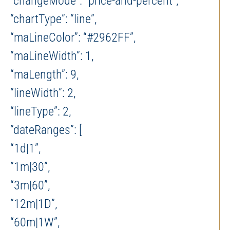
“changeMode”: “price-and-percent”,
“chartType”: “line”,
“maLineColor”: “#2962FF”,
“maLineWidth”: 1,
“maLength”: 9,
“lineWidth”: 2,
“lineType”: 2,
“dateRanges”: [
“1d|1”,
“1m|30”,
“3m|60”,
“12m|1D”,
“60m|1W”,