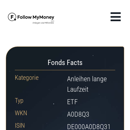
Zum
Inhalt
Tog
springen
Navi
Produkte
Lösungen
Fonds Facts
Finanzwissen
Kategorie
Anleihen lange
Laufzeit
Unternehmen
Typ
ETF
WKN
Anmelden
A0D8Q3
ISIN
DE000A0D8Q31