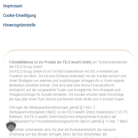
Impressum
Cookie-Einwilligung
Hinweisgeberstelle
FollowMyMoney ist ein Produkt der FELS wealth GmbH,
ein Tochterunternehmen
der FELS Group GmbH.
Die FELS Group GmbH ist ein FinTech-Unternehmen mit Sitz in Kelkheim bei
Frankfurt am Main. Sie hat eine Software entwickelt, mit der Kunden einfach und
direkt Strategien von externen und unabhängigen Anlageprofis in ihrem eigenen
Bankdepot umsetzen können. Dies wird über eine Online-Finanzplattform
ermöglicht, auf der ausgewählte Trader und Anlageprofis ihre Strategien und
Anlagevorschläge für Kunden einstellen. Die Kunden erhalten diese Vorschläge
per App über einen Push-Service und können ihnen direkt und in Echtzeit folgen.
Erbringer der Wertpapierdienstleistungen gemäß § 2 Abs. 2
Wertpapierinstitutsgesetz (WpIG) ist die FELS wealth GmbH, Dieselstraße 2, 65779
Kelkheim. Die FELS wealth GmbH besitzt eine entsprechende Erlaubnis der
Bundesanstalt für Finanzdienstleistungsaufsicht (BaFin) gemäß § 15 Abs. 1 WpIG.
Sie sollten sicherstellen, dass Sie über die Risikobereitschaft, die relevante
Erfahrung und das Wissen verfügen, bevor Sie Sich entscheiden, die