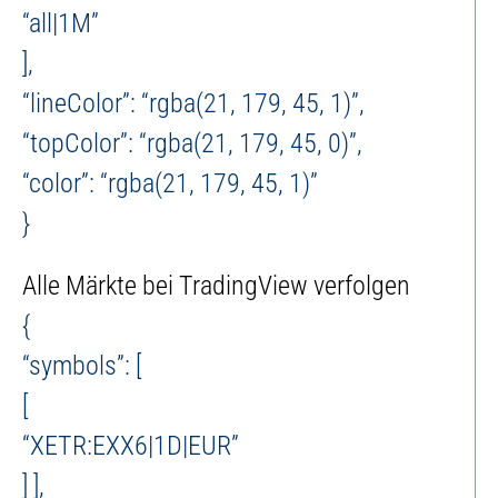
“all|1M”
],
“lineColor”: “rgba(21, 179, 45, 1)”,
“topColor”: “rgba(21, 179, 45, 0)”,
“color”: “rgba(21, 179, 45, 1)”
}
Alle Märkte bei TradingView verfolgen
{
“symbols”: [
[
“XETR:EXX6|1D|EUR”
] ],