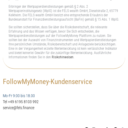
Erbringer der Wertpapierdienstleistungen gemäß § 2 Abs. 2
Wertpapierinstitutsgesetz (WpIG) ist die FELS wealth GmbH, Dieselstraße 2, 65779
Kelkheim. Die FELS wealth GmbH besitzt eine entsprechende Erlaubnis der
Bundesanstalt für Finanzdienstleistungsaufsicht (BaFin) gemäß § 15 Abs. 1 WpIG.
Sie sollten sicherstellen, dass Sie über die Risikobereitschaft, die relevante
Erfahrung und das Wissen verfügen, bevor Sie Sich entscheiden, die
Wertpapierdienstleistungen auf der FollowMyMoney Plattform zu nutzen. Sie
sollten bei der Auswahl von Finanzinstrumenten und Wertpapierdienstleistungen
Ihre persönlichen Umstände, Risikobereitschaft und Anlageziele berücksichtigen.
Eine in der Vergangenheit erzielte Wertentwicklung ist kein verlässlicher Indikator
und bietet keinerlei Gewähr für die zukünftige Wertentwicklung. Ausführliche
Informationen finden Sie in den
Risikohinweisen
.
FollowMyMoney-Kundenservice
Mo-Fr 9:00 bis 18.00
Tel +49 6195 8103 992
service@fels.finance