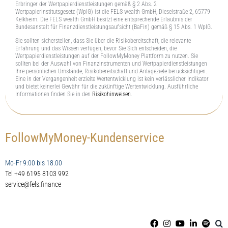
Erbringer der Wertpapierdienstleistungen gemäß § 2 Abs. 2
Wertpapierinstitutsgesetz (WpIG) ist die FELS wealth GmbH, Dieselstraße 2, 65779
Kelkheim. Die FELS wealth GmbH besitzt eine entsprechende Erlaubnis der
Bundesanstalt für Finanzdienstleistungsaufsicht (BaFin) gemäß § 15 Abs. 1 WpIG.
Sie sollten sicherstellen, dass Sie über die Risikobereitschaft, die relevante
Erfahrung und das Wissen verfügen, bevor Sie Sich entscheiden, die
Wertpapierdienstleistungen auf der FollowMyMoney Plattform zu nutzen. Sie
sollten bei der Auswahl von Finanzinstrumenten und Wertpapierdienstleistungen
Ihre persönlichen Umstände, Risikobereitschaft und Anlageziele berücksichtigen.
Eine in der Vergangenheit erzielte Wertentwicklung ist kein verlässlicher Indikator
und bietet keinerlei Gewähr für die zukünftige Wertentwicklung. Ausführliche
Informationen finden Sie in den
Risikohinweisen
.
FollowMyMoney-Kundenservice
Mo-Fr 9:00 bis 18.00
Tel +49 6195 8103 992
service@fels.finance