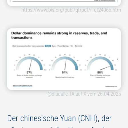
https://www.bis.org/publ/qtrpdf/r_qt2406b.htm
@dlacalle_IA auf X vom 26.04.2025
Der chinesische Yuan (CNH), der