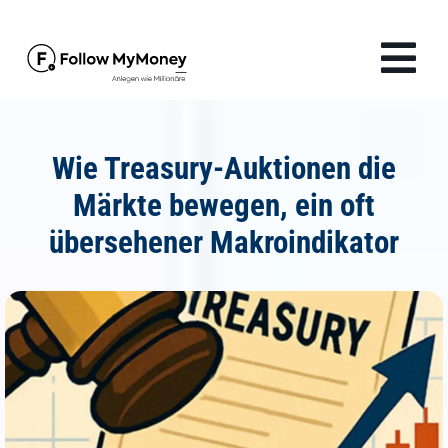
Zum
Inhalt
Tog
springen
Navi
Produkte
Wie Treasury-Auktionen die
Lösungen
Märkte bewegen, ein oft
übersehener Makroindikator
Finanzwissen
Unternehmen
Anmelden