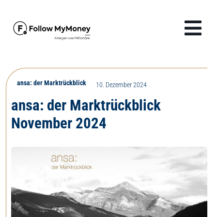
Zum
Inhalt
Tog
springen
Navi
Produkte
ansa: der Marktrückblick
10. Dezember 2024
Lösungen
ansa: der Marktrückblick
November 2024
Finanzwissen
Unternehmen
Anmelden