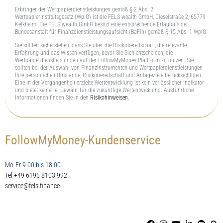
Erbringer der Wertpapierdienstleistungen gemäß § 2 Abs. 2
Wertpapierinstitutsgesetz (WpIG) ist die FELS wealth GmbH, Dieselstraße 2, 65779
Kelkheim. Die FELS wealth GmbH besitzt eine entsprechende Erlaubnis der
Bundesanstalt für Finanzdienstleistungsaufsicht (BaFin) gemäß § 15 Abs. 1 WpIG.
Sie sollten sicherstellen, dass Sie über die Risikobereitschaft, die relevante
Erfahrung und das Wissen verfügen, bevor Sie Sich entscheiden, die
Wertpapierdienstleistungen auf der FollowMyMoney Plattform zu nutzen. Sie
sollten bei der Auswahl von Finanzinstrumenten und Wertpapierdienstleistungen
Ihre persönlichen Umstände, Risikobereitschaft und Anlageziele berücksichtigen.
Eine in der Vergangenheit erzielte Wertentwicklung ist kein verlässlicher Indikator
und bietet keinerlei Gewähr für die zukünftige Wertentwicklung. Ausführliche
Informationen finden Sie in den
Risikohinweisen
.
FollowMyMoney-Kundenservice
Mo-Fr 9:00 bis 18.00
Tel +49 6195 8103 992
service@fels.finance