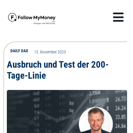
Zum
Inhalt
Tog
springen
Navi
Produkte
DAILY DAX
15. November 2023
Lösungen
Ausbruch und Test der 200-
Tage-Linie
Finanzwissen
Unternehmen
Anmelden