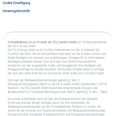
Cookie-Einwilligung
Hinweisgeberstelle
FollowMyMoney ist ein Produkt der FELS wealth GmbH,
ein Tochterunternehmen
der FELS Group GmbH.
Die FELS Group GmbH ist ein FinTech-Unternehmen mit Sitz in Kelkheim bei
Frankfurt am Main. Sie hat eine Software entwickelt, mit der Kunden einfach und
direkt Strategien von externen und unabhängigen Anlageprofis in ihrem eigenen
Bankdepot umsetzen können. Dies wird über eine Online-Finanzplattform
ermöglicht, auf der ausgewählte Trader und Anlageprofis ihre Strategien und
Anlagevorschläge für Kunden einstellen. Die Kunden erhalten diese Vorschläge
per App über einen Push-Service und können ihnen direkt und in Echtzeit folgen.
Erbringer der Wertpapierdienstleistungen gemäß § 2 Abs. 2
Wertpapierinstitutsgesetz (WpIG) ist die FELS wealth GmbH, Dieselstraße 2, 65779
Kelkheim. Die FELS wealth GmbH besitzt eine entsprechende Erlaubnis der
Bundesanstalt für Finanzdienstleistungsaufsicht (BaFin) gemäß § 15 Abs. 1 WpIG.
Sie sollten sicherstellen, dass Sie über die Risikobereitschaft, die relevante
Erfahrung und das Wissen verfügen, bevor Sie Sich entscheiden, die
Wertpapierdienstleistungen auf der FollowMyMoney Plattform zu nutzen. Sie
sollten bei der Auswahl von Finanzinstrumenten und Wertpapierdienstleistungen
Ihre persönlichen Umstände, Risikobereitschaft und Anlageziele berücksichtigen.