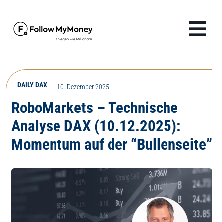
Zum
Inhalt
Tog
springen
Navi
Produkte
DAILY DAX
10. Dezember 2025
Lösungen
RoboMarkets – Technische
Analyse DAX (10.12.2025):
Finanzwissen
Momentum auf der “Bullenseite”
Unternehmen
Anmelden