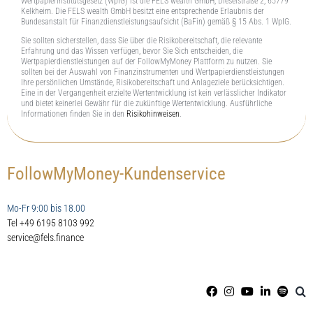
Wertpapierinstitutsgesetz (WpIG) ist die FELS wealth GmbH, Dieselstraße 2, 65779
Kelkheim. Die FELS wealth GmbH besitzt eine entsprechende Erlaubnis der
Bundesanstalt für Finanzdienstleistungsaufsicht (BaFin) gemäß § 15 Abs. 1 WpIG.
Sie sollten sicherstellen, dass Sie über die Risikobereitschaft, die relevante
Erfahrung und das Wissen verfügen, bevor Sie Sich entscheiden, die
Wertpapierdienstleistungen auf der FollowMyMoney Plattform zu nutzen. Sie
sollten bei der Auswahl von Finanzinstrumenten und Wertpapierdienstleistungen
Ihre persönlichen Umstände, Risikobereitschaft und Anlageziele berücksichtigen.
Eine in der Vergangenheit erzielte Wertentwicklung ist kein verlässlicher Indikator
und bietet keinerlei Gewähr für die zukünftige Wertentwicklung. Ausführliche
Informationen finden Sie in den
Risikohinweisen
.
FollowMyMoney-Kundenservice
Mo-Fr 9:00 bis 18.00
Tel +49 6195 8103 992
service@fels.finance