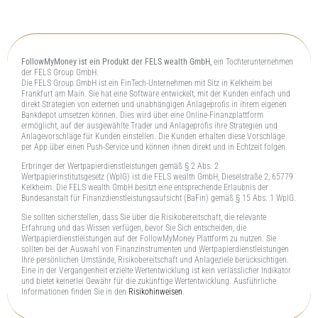
FollowMyMoney ist ein Produkt der FELS wealth GmbH,
ein Tochterunternehmen
der FELS Group GmbH.
Die FELS Group GmbH ist ein FinTech-Unternehmen mit Sitz in Kelkheim bei
Frankfurt am Main. Sie hat eine Software entwickelt, mit der Kunden einfach und
direkt Strategien von externen und unabhängigen Anlageprofis in ihrem eigenen
Bankdepot umsetzen können. Dies wird über eine Online-Finanzplattform
ermöglicht, auf der ausgewählte Trader und Anlageprofis ihre Strategien und
Anlagevorschläge für Kunden einstellen. Die Kunden erhalten diese Vorschläge
per App über einen Push-Service und können ihnen direkt und in Echtzeit folgen.
Erbringer der Wertpapierdienstleistungen gemäß § 2 Abs. 2
Wertpapierinstitutsgesetz (WpIG) ist die FELS wealth GmbH, Dieselstraße 2, 65779
Kelkheim. Die FELS wealth GmbH besitzt eine entsprechende Erlaubnis der
Bundesanstalt für Finanzdienstleistungsaufsicht (BaFin) gemäß § 15 Abs. 1 WpIG.
Sie sollten sicherstellen, dass Sie über die Risikobereitschaft, die relevante
Erfahrung und das Wissen verfügen, bevor Sie Sich entscheiden, die
Wertpapierdienstleistungen auf der FollowMyMoney Plattform zu nutzen. Sie
sollten bei der Auswahl von Finanzinstrumenten und Wertpapierdienstleistungen
Ihre persönlichen Umstände, Risikobereitschaft und Anlageziele berücksichtigen.
Eine in der Vergangenheit erzielte Wertentwicklung ist kein verlässlicher Indikator
und bietet keinerlei Gewähr für die zukünftige Wertentwicklung. Ausführliche
Informationen finden Sie in den
Risikohinweisen
.