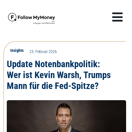
Zum
Inhalt
Tog
springen
Navi
Produkte
Insights
23. Februar 2026
Lösungen
Update Notenbankpolitik:
Wer ist Kevin Warsh, Trumps
Finanzwissen
Mann für die Fed-Spitze?
Unternehmen
Anmelden