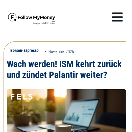
Zum
Inhalt
Tog
springen
Navi
Produkte
Börsen-Espresso
3. November 2025
Lösungen
Wach werden! ISM kehrt zurück
und zündet Palantir weiter?
Finanzwissen
Unternehmen
Anmelden