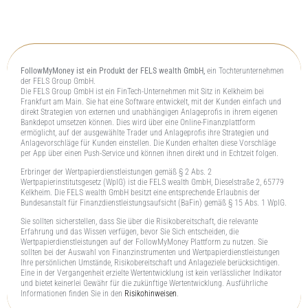
FollowMyMoney ist ein Produkt der FELS wealth GmbH,
ein Tochterunternehmen
der FELS Group GmbH.
Die FELS Group GmbH ist ein FinTech-Unternehmen mit Sitz in Kelkheim bei
Frankfurt am Main. Sie hat eine Software entwickelt, mit der Kunden einfach und
direkt Strategien von externen und unabhängigen Anlageprofis in ihrem eigenen
Bankdepot umsetzen können. Dies wird über eine Online-Finanzplattform
ermöglicht, auf der ausgewählte Trader und Anlageprofis ihre Strategien und
Anlagevorschläge für Kunden einstellen. Die Kunden erhalten diese Vorschläge
per App über einen Push-Service und können ihnen direkt und in Echtzeit folgen.
Erbringer der Wertpapierdienstleistungen gemäß § 2 Abs. 2
Wertpapierinstitutsgesetz (WpIG) ist die FELS wealth GmbH, Dieselstraße 2, 65779
Kelkheim. Die FELS wealth GmbH besitzt eine entsprechende Erlaubnis der
Bundesanstalt für Finanzdienstleistungsaufsicht (BaFin) gemäß § 15 Abs. 1 WpIG.
Sie sollten sicherstellen, dass Sie über die Risikobereitschaft, die relevante
Erfahrung und das Wissen verfügen, bevor Sie Sich entscheiden, die
Wertpapierdienstleistungen auf der FollowMyMoney Plattform zu nutzen. Sie
sollten bei der Auswahl von Finanzinstrumenten und Wertpapierdienstleistungen
Ihre persönlichen Umstände, Risikobereitschaft und Anlageziele berücksichtigen.
Eine in der Vergangenheit erzielte Wertentwicklung ist kein verlässlicher Indikator
und bietet keinerlei Gewähr für die zukünftige Wertentwicklung. Ausführliche
Informationen finden Sie in den
Risikohinweisen
.