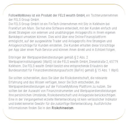
FollowMyMoney ist ein Produkt der FELS wealth GmbH,
ein Tochterunternehmen
der FELS Group GmbH.
Die FELS Group GmbH ist ein FinTech-Unternehmen mit Sitz in Kelkheim bei
Frankfurt am Main. Sie hat eine Software entwickelt, mit der Kunden einfach und
direkt Strategien von externen und unabhängigen Anlageprofis in ihrem eigenen
Bankdepot umsetzen können. Dies wird über eine Online-Finanzplattform
ermöglicht, auf der ausgewählte Trader und Anlageprofis ihre Strategien und
Anlagevorschläge für Kunden einstellen. Die Kunden erhalten diese Vorschläge
per App über einen Push-Service und können ihnen direkt und in Echtzeit folgen.
Erbringer der Wertpapierdienstleistungen gemäß § 2 Abs. 2
Wertpapierinstitutsgesetz (WpIG) ist die FELS wealth GmbH, Dieselstraße 2, 65779
Kelkheim. Die FELS wealth GmbH besitzt eine entsprechende Erlaubnis der
Bundesanstalt für Finanzdienstleistungsaufsicht (BaFin) gemäß § 15 Abs. 1 WpIG.
Sie sollten sicherstellen, dass Sie über die Risikobereitschaft, die relevante
Erfahrung und das Wissen verfügen, bevor Sie Sich entscheiden, die
Wertpapierdienstleistungen auf der FollowMyMoney Plattform zu nutzen. Sie
sollten bei der Auswahl von Finanzinstrumenten und Wertpapierdienstleistungen
Ihre persönlichen Umstände, Risikobereitschaft und Anlageziele berücksichtigen.
Eine in der Vergangenheit erzielte Wertentwicklung ist kein verlässlicher Indikator
und bietet keinerlei Gewähr für die zukünftige Wertentwicklung. Ausführliche
Informationen finden Sie in den
Risikohinweisen
.