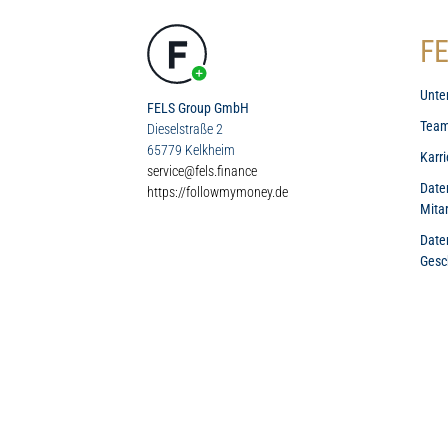
FE
Unte
FELS Group GmbH
Tea
Dieselstraße 2
65779 Kelkheim
Karri
service@fels.finance
Date
https://followmymoney.de
Mita
Date
Gesc