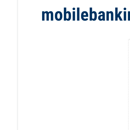
});
mobilebanki
Ihr Investment in I