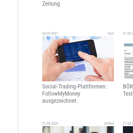
Zeitung
03.09.2021
Test
01.05.
Social-Trading-Plattformen:
BÖR
FollowMyMoney
Test
ausgezeichnet.
01.04.2020
Artikel
27.03.