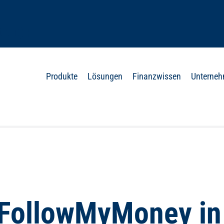
ion() {
Produkte
Lösungen
Finanzwissen
Unterne
 ‘px’;
r FollowMyMoney in