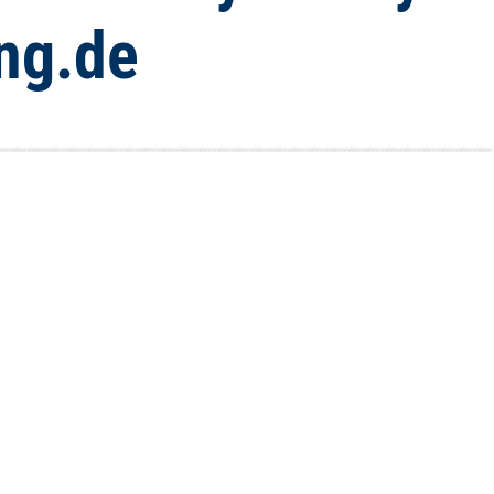
ng.de
Investieren Sie ab 
mmobilien
den VAE – smarte B