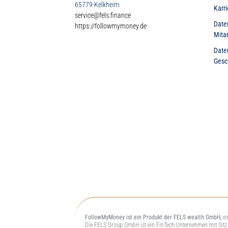
65779 Kelkheim
Karri
service@fels.finance
Date
https://followmymoney.de
Mita
Date
Gesc
FollowMyMoney ist ein Produkt der FELS wealth GmbH,
ei
Die FELS Group GmbH ist ein FinTech-Unternehmen mit Sitz i