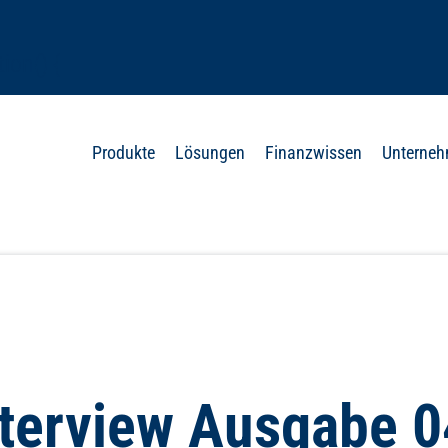
ion() {
Produkte
Lösungen
Finanzwissen
Unterne
 ‘px’;
nterview Ausgabe 