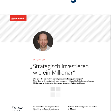
Investieren Sie ab 
mmobilien
den VAE – smarte B