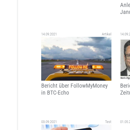
Anl
Jan
14.09.2021
Artikel
14.09.
Bericht über FollowMyMoney
Beri
in BTC-Echo
Zei
03.09.2021
Test
01.05.