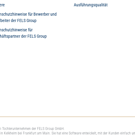
ere
Ausführungsqualität
nschutzhinweise für Bewerber und
rbeiter der FELS Group
nschutzhinweise für
häftspartner der FELS Group
n Tochterunternehmen der FELS Group GmbH.
n Kelkheim bei Frankfurt am Main. Sie hat eine Software entwickelt, mit der Kunden einfach u