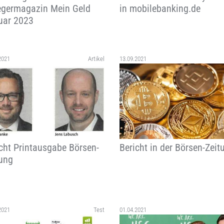
egermagazin Mein Geld
in mobilebanking.de
uar 2023
2021
Artikel
13.09.2021
cht Printausgabe Börsen-
Bericht in der Börsen-Zeit
tung
2021
Test
01.04.2021