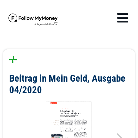
Zum
Inhalt
Tog
springen
Navi
Produkte
Lösungen
Beitrag in Mein Geld, Ausgabe
Finanzwissen
04/2020
Unternehmen
Anmelden