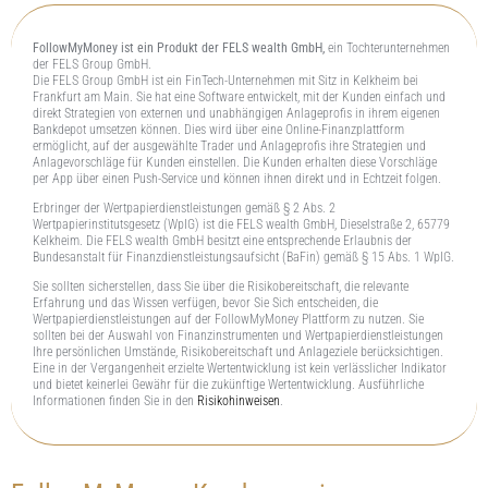
FollowMyMoney ist ein Produkt der FELS wealth GmbH,
ein Tochterunternehmen
der FELS Group GmbH.
Die FELS Group GmbH ist ein FinTech-Unternehmen mit Sitz in Kelkheim bei
Frankfurt am Main. Sie hat eine Software entwickelt, mit der Kunden einfach und
direkt Strategien von externen und unabhängigen Anlageprofis in ihrem eigenen
Bankdepot umsetzen können. Dies wird über eine Online-Finanzplattform
ermöglicht, auf der ausgewählte Trader und Anlageprofis ihre Strategien und
Anlagevorschläge für Kunden einstellen. Die Kunden erhalten diese Vorschläge
per App über einen Push-Service und können ihnen direkt und in Echtzeit folgen.
Erbringer der Wertpapierdienstleistungen gemäß § 2 Abs. 2
Wertpapierinstitutsgesetz (WpIG) ist die FELS wealth GmbH, Dieselstraße 2, 65779
Kelkheim. Die FELS wealth GmbH besitzt eine entsprechende Erlaubnis der
Bundesanstalt für Finanzdienstleistungsaufsicht (BaFin) gemäß § 15 Abs. 1 WpIG.
Sie sollten sicherstellen, dass Sie über die Risikobereitschaft, die relevante
Erfahrung und das Wissen verfügen, bevor Sie Sich entscheiden, die
Wertpapierdienstleistungen auf der FollowMyMoney Plattform zu nutzen. Sie
sollten bei der Auswahl von Finanzinstrumenten und Wertpapierdienstleistungen
Ihre persönlichen Umstände, Risikobereitschaft und Anlageziele berücksichtigen.
Eine in der Vergangenheit erzielte Wertentwicklung ist kein verlässlicher Indikator
und bietet keinerlei Gewähr für die zukünftige Wertentwicklung. Ausführliche
Informationen finden Sie in den
Risikohinweisen
.