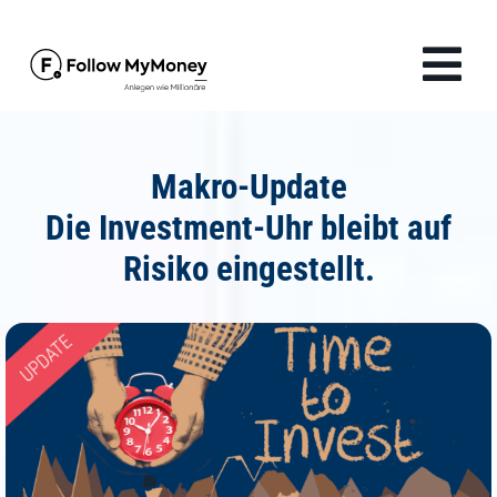
Zum
Inhalt
Tog
springen
Navi
Produkte
Makro-Update
Lösungen
Die Investment-Uhr bleibt auf
Risiko eingestellt.
Finanzwissen
Unternehmen
Anmelden