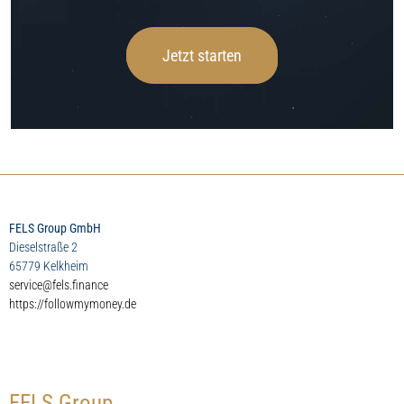
Jetzt starten
FELS Group GmbH
Dieselstraße 2
65779 Kelkheim
service@fels.finance
https://followmymoney.de
FELS Group