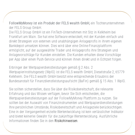
FollowMyMoney ist ein Produkt der FELS wealth GmbH,
ein Tochterunternehmen
der FELS Group GmbH.
Die FELS Group GmbH ist ein FinTech-Unternehmen mit Sitz in Kelkheim bei
Frankfurt am Main. Sie hat eine Software entwickelt, mit der Kunden einfach und
direkt Strategien von externen und unabhängigen Anlageprofis in ihrem eigenen
Bankdepot umsetzen können. Dies wird über eine Online-Finanzplattform
ermöglicht, auf der ausgewählte Trader und Anlageprofis ihre Strategien und
Anlagevorschläge für Kunden einstellen. Die Kunden erhalten diese Vorschläge
per App über einen Push-Service und können ihnen direkt und in Echtzeit folgen.
Erbringer der Wertpapierdienstleistungen gemäß § 2 Abs. 2
Wertpapierinstitutsgesetz (WpIG) ist die FELS wealth GmbH, Dieselstraße 2, 65779
Kelkheim. Die FELS wealth GmbH besitzt eine entsprechende Erlaubnis der
Bundesanstalt für Finanzdienstleistungsaufsicht (BaFin) gemäß § 15 Abs. 1 WpIG.
Sie sollten sicherstellen, dass Sie über die Risikobereitschaft, die relevante
Erfahrung und das Wissen verfügen, bevor Sie Sich entscheiden, die
Wertpapierdienstleistungen auf der FollowMyMoney Plattform zu nutzen. Sie
sollten bei der Auswahl von Finanzinstrumenten und Wertpapierdienstleistungen
Ihre persönlichen Umstände, Risikobereitschaft und Anlageziele berücksichtigen.
Eine in der Vergangenheit erzielte Wertentwicklung ist kein verlässlicher Indikator
und bietet keinerlei Gewähr für die zukünftige Wertentwicklung. Ausführliche
Informationen finden Sie in den
Risikohinweisen
.