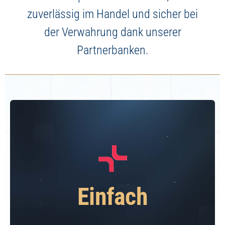
zuverlässig im Handel und sicher bei
der Verwahrung dank unserer
Partnerbanken.
Einfach
Das alles schnell, einfach und
Einfach
übersichtlich in einer App.