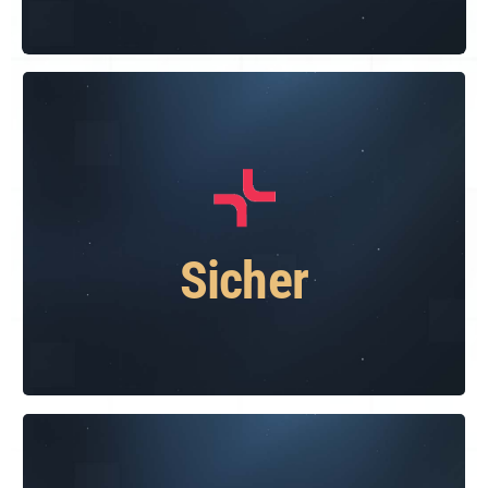
Sicher
Höchste Sicherheit und Ihr Vertrauen
sind unser wichtigstes Gut. Im
Kryptohandel arbeiten wir mit in Europa
Sicher
ansässigen, renommierten
Partnerbanken zusammen.
Preiswert