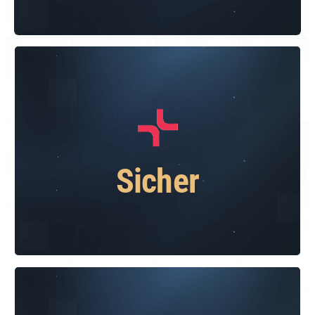
Sicher
Höchste Sicherheit und Ihr Vertrauen
sind unser wichtigstes Gut. Im
Kryptohandel arbeiten wir mit in Europa
Sicher
ansässigen, renommierten
Partnerbanken zusammen.
Preiswert