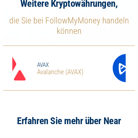
Weitere Kryptowährungen,
die Sie bei FollowMyMoney handeln
können
AXS
AX)
Axie Infinity (AXS)
Erfahren Sie mehr über Near