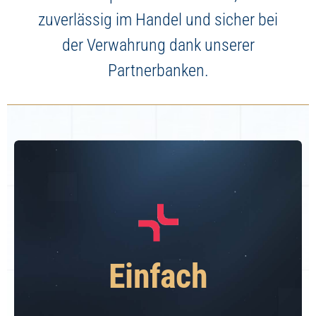
zuverlässig im Handel und sicher bei
der Verwahrung dank unserer
Partnerbanken.
Einfach
Das alles schnell, einfach und
Einfach
übersichtlich in einer App.