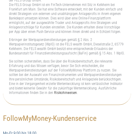
der FELS Group GmbH.
Die FELS Group GmbH ist ein FinTech-Unternehmen mit Sitz in Kelkheim bei
Frankfurt am Main. Sie hat eine Software entwickelt, mit der Kunden einfach und
direkt Strategien von externen und unabhängigen Anlageprofis in ihrem eigenen
Bankdepot umsetzen können. Dies wird über eine Online-Finanzplattform
ermöglicht, auf der ausgewählte Trader und Anlageprofis ihre Strategien und
Anlagevorschläge für Kunden einstellen. Die Kunden erhalten diese Vorschläge
per App über einen Push-Service und können ihnen direkt und in Echtzeit folgen.
Erbringer der Wertpapierdienstleistungen gemäß § 2 Abs. 2
Wertpapierinstitutsgesetz (WpIG) ist die FELS wealth GmbH, Dieselstraße 2, 65779
Kelkheim. Die FELS wealth GmbH besitzt eine entsprechende Erlaubnis der
Bundesanstalt für Finanzdienstleistungsaufsicht (BaFin) gemäß § 15 Abs. 1 WpIG.
Sie sollten sicherstellen, dass Sie über die Risikobereitschaft, die relevante
Erfahrung und das Wissen verfügen, bevor Sie Sich entscheiden, die
Wertpapierdienstleistungen auf der FollowMyMoney Plattform zu nutzen. Sie
sollten bei der Auswahl von Finanzinstrumenten und Wertpapierdienstleistungen
Ihre persönlichen Umstände, Risikobereitschaft und Anlageziele berücksichtigen.
Eine in der Vergangenheit erzielte Wertentwicklung ist kein verlässlicher Indikator
und bietet keinerlei Gewähr für die zukünftige Wertentwicklung. Ausführliche
Informationen finden Sie in den
Risikohinweisen
.
FollowMyMoney-Kundenservice
Mo-Fr 9:00 bis 18.00