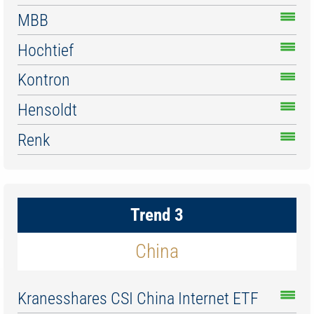
MBB
Hochtief
Kontron
Hensoldt
Renk
Trend 3
China
Kranesshares CSI China Internet ETF