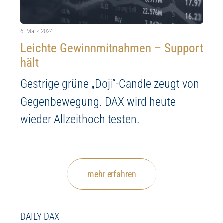
GranValora – Sachwerte
Jetzt Depot eröffnen
6. März 2024
Martin Utschneider – Technische Analysen
Leichte Gewinnmitnahmen – Support
hält
Robert Halver – Kommentare
Gestrige grüne „Doji“-Candle zeugt von
Gegenbewegung. DAX wird heute
Seasonax – Analysen Saisonalitäten
wieder Allzeithoch testen.
Star-Investoren – Rückblicke
Alle News
mehr erfahren
DAILY DAX