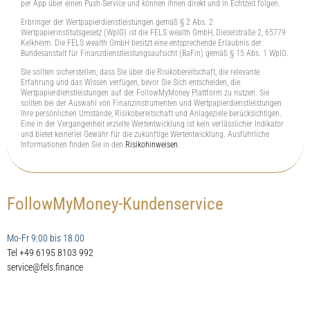
per App über einen Push-Service und können ihnen direkt und in Echtzeit folgen.
Erbringer der Wertpapierdienstleistungen gemäß § 2 Abs. 2
Wertpapierinstitutsgesetz (WpIG) ist die FELS wealth GmbH, Dieselstraße 2, 65779
Kelkheim. Die FELS wealth GmbH besitzt eine entsprechende Erlaubnis der
Bundesanstalt für Finanzdienstleistungsaufsicht (BaFin) gemäß § 15 Abs. 1 WpIG.
Sie sollten sicherstellen, dass Sie über die Risikobereitschaft, die relevante
Erfahrung und das Wissen verfügen, bevor Sie Sich entscheiden, die
Wertpapierdienstleistungen auf der FollowMyMoney Plattform zu nutzen. Sie
sollten bei der Auswahl von Finanzinstrumenten und Wertpapierdienstleistungen
Ihre persönlichen Umstände, Risikobereitschaft und Anlageziele berücksichtigen.
Eine in der Vergangenheit erzielte Wertentwicklung ist kein verlässlicher Indikator
und bietet keinerlei Gewähr für die zukünftige Wertentwicklung. Ausführliche
Informationen finden Sie in den
Risikohinweisen
.
FollowMyMoney-Kundenservice
Mo-Fr 9:00 bis 18.00
Tel +49 6195 8103 992
service@fels.finance