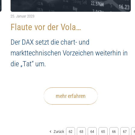
25. Januar 2023
Flaute vor der Vola…
Der DAX setzt die chart- und
markttechnischen Vorzeichen weiterhin in
die „Tat“ um.
mehr erfahren
Zurück
62
63
64
65
66
67