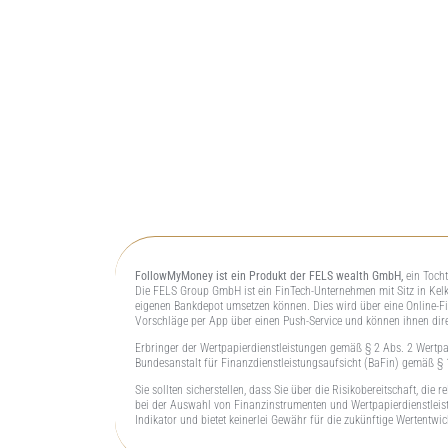
FollowMyMoney ist ein Produkt der FELS wealth GmbH,
ein Toch
Die FELS Group GmbH ist ein FinTech-Unternehmen mit Sitz in Kelk
eigenen Bankdepot umsetzen können. Dies wird über eine Online-Fi
Vorschläge per App über einen Push-Service und können ihnen direk
Erbringer der Wertpapierdienstleistungen gemäß § 2 Abs. 2 Wertpa
Bundesanstalt für Finanzdienstleistungsaufsicht (BaFin) gemäß §
Sie sollten sicherstellen, dass Sie über die Risikobereitschaft, d
bei der Auswahl von Finanzinstrumenten und Wertpapierdienstleistu
Indikator und bietet keinerlei Gewähr für die zukünftige Wertentwi