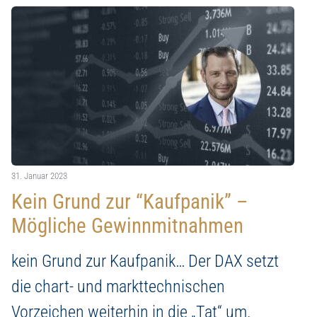
500€ in zwei der exklusivsten Sky-Villas in
eteiligungsstruktur, digital und flexibel.
31. Januar 2023
Kein Grund zur “Kaufpanik” –
Mögliche Gewinnmitnahmen
kein Grund zur Kaufpanik… Der DAX setzt
die chart- und markttechnischen
Vorzeichen weiterhin in die „Tat“ um.