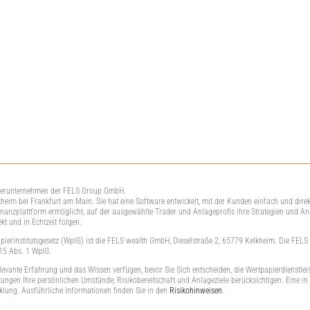
terunternehmen der FELS Group GmbH.
heim bei Frankfurt am Main. Sie hat eine Software entwickelt, mit der Kunden einfach und dire
nanzplattform ermöglicht, auf der ausgewählte Trader und Anlageprofis ihre Strategien und An
t und in Echtzeit folgen.
pierinstitutsgesetz (WpIG) ist die FELS wealth GmbH, Dieselstraße 2, 65779 Kelkheim. Die FELS
 15 Abs. 1 WpIG.
ie relevante Erfahrung und das Wissen verfügen, bevor Sie Sich entscheiden, die Wertpapierdienst
ngen Ihre persönlichen Umstände, Risikobereitschaft und Anlageziele berücksichtigen. Eine in d
cklung. Ausführliche Informationen finden Sie in den
Risikohinweisen
.