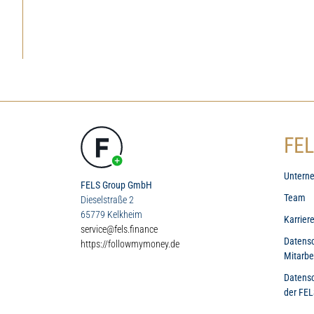
FEL
Untern
FELS Group GmbH
Team
Dieselstraße 2
65779 Kelkheim
Karrier
service@fels.finance
Datensc
https://followmymoney.de
Mitarbe
Datensc
der FEL