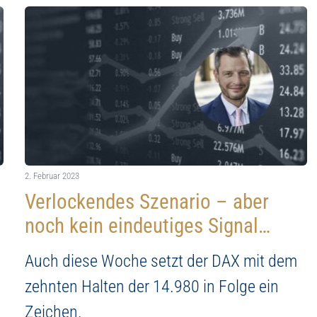
Investieren Sie ab 
mmobilien
den VAE – smarte B
2. Februar 2023
Verlockendes Szenario – aber
noch kein eindeutiges Signal…
Auch diese Woche setzt der DAX mit dem
zehnten Halten der 14.980 in Folge ein
Zeichen.