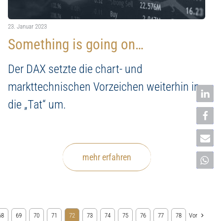
23. Januar 2023
Something is going on…
Der DAX setzte die chart- und
markttechnischen Vorzeichen weiterhin in
die „Tat“ um.
mehr erfahren
Vor
68
69
70
71
72
73
74
75
76
77
78