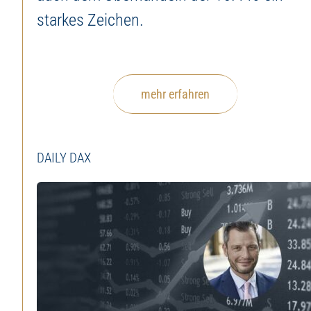
Investieren Sie in Pr
starkes Zeichen.
mit 
mehr erfahren
DAILY DAX