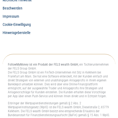
Rechtliche Hinweise
Beschwerden
Impressum
Cookie-Einwilligung
Hinweisgeberstelle
FollowMyMoney ist ein Produkt der FELS wealth GmbH,
ein Tochterunternehmen
der FELS Group GmbH.
Die FELS Group GmbH ist ein FinTech-Unternehmen mit Sitz in Kelkheim bei
Frankfurt am Main. Sie hat eine Software entwickelt, mit der Kunden einfach und
direkt Strategien von externen und unabhängigen Anlageprofis in ihrem eigenen
Bankdepot umsetzen können. Dies wird über eine Online-Finanzplattform
ermöglicht, auf der ausgewählte Trader und Anlageprofis ihre Strategien und
Anlagevorschläge für Kunden einstellen. Die Kunden erhalten diese Vorschläge
per App über einen Push-Service und können ihnen direkt und in Echtzeit folgen.
Erbringer der Wertpapierdienstleistungen gemäß § 2 Abs. 2
Wertpapierinstitutsgesetz (WpIG) ist die FELS wealth GmbH, Dieselstraße 2, 65779
Kelkheim. Die FELS wealth GmbH besitzt eine entsprechende Erlaubnis der
Bundesanstalt für Finanzdienstleistungsaufsicht (BaFin) gemäß § 15 Abs. 1 WpIG.