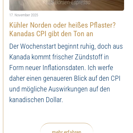
Jetzt Depot eröffnen
Martin Utschneider – Technische Analysen
17. November 2025
Kühler Norden oder heißes Pflaster?
Robert Halver – Kommentare
Kanadas CPI gibt den Ton an
Der Wochenstart beginnt ruhig, doch aus
Seasonax – Analysen Saisonalitäten
Kanada kommt frischer Zündstoff in
Star-Investoren – Rückblicke
Form neuer Inflationsdaten. Ich werfe
daher einen genaueren Blick auf den CPI
Alle News
und mögliche Auswirkungen auf den
kanadischen Dollar.
mehr erfahren