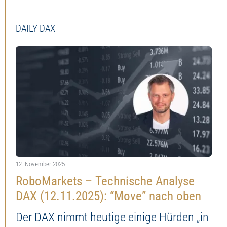
DAILY DAX
12. November 2025
RoboMarkets – Technische Analyse
DAX (12.11.2025): “Move” nach oben
Der DAX nimmt heutige einige Hürden „in