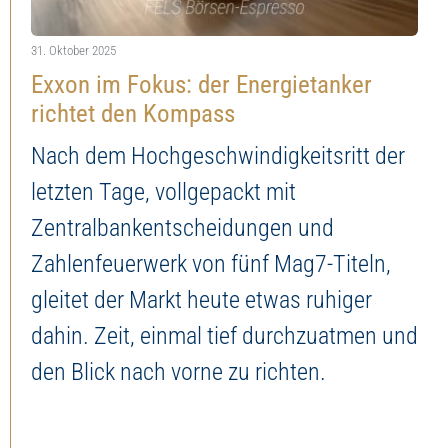
Jetzt Depot eröffnen
Martin Utschneider – Technische Analysen
31. Oktober 2025
Exxon im Fokus: der Energietanker
Robert Halver – Kommentare
richtet den Kompass
Nach dem Hochgeschwindigkeitsritt der
Seasonax – Analysen Saisonalitäten
letzten Tage, vollgepackt mit
Star-Investoren – Rückblicke
Zentralbankentscheidungen und
Zahlenfeuerwerk von fünf Mag7-Titeln,
Alle News
gleitet der Markt heute etwas ruhiger
dahin. Zeit, einmal tief durchzuatmen und
den Blick nach vorne zu richten.