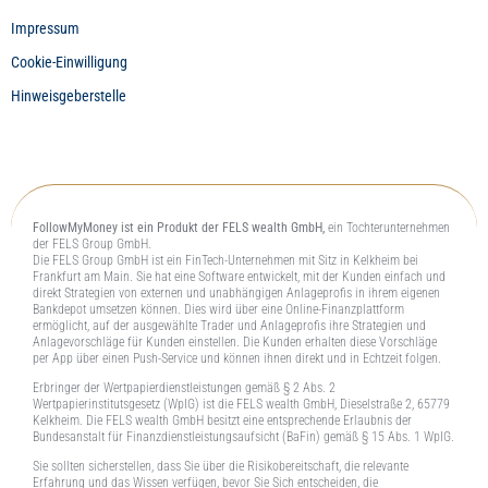
Impressum
Cookie-Einwilligung
Hinweisgeberstelle
FollowMyMoney ist ein Produkt der FELS wealth GmbH,
ein Tochterunternehmen
der FELS Group GmbH.
Die FELS Group GmbH ist ein FinTech-Unternehmen mit Sitz in Kelkheim bei
Frankfurt am Main. Sie hat eine Software entwickelt, mit der Kunden einfach und
direkt Strategien von externen und unabhängigen Anlageprofis in ihrem eigenen
Bankdepot umsetzen können. Dies wird über eine Online-Finanzplattform
ermöglicht, auf der ausgewählte Trader und Anlageprofis ihre Strategien und
Anlagevorschläge für Kunden einstellen. Die Kunden erhalten diese Vorschläge
per App über einen Push-Service und können ihnen direkt und in Echtzeit folgen.
Erbringer der Wertpapierdienstleistungen gemäß § 2 Abs. 2
Wertpapierinstitutsgesetz (WpIG) ist die FELS wealth GmbH, Dieselstraße 2, 65779
Kelkheim. Die FELS wealth GmbH besitzt eine entsprechende Erlaubnis der
Bundesanstalt für Finanzdienstleistungsaufsicht (BaFin) gemäß § 15 Abs. 1 WpIG.
Sie sollten sicherstellen, dass Sie über die Risikobereitschaft, die relevante
Erfahrung und das Wissen verfügen, bevor Sie Sich entscheiden, die