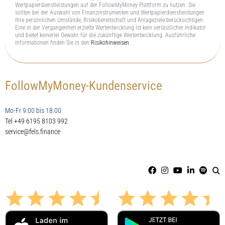
Wertpapierdienstleistungen auf der FollowMyMoney Plattform zu nutzen. Sie
sollten bei der Auswahl von Finanzinstrumenten und Wertpapierdienstleistungen
Ihre persönlichen Umstände, Risikobereitschaft und Anlageziele berücksichtigen.
Eine in der Vergangenheit erzielte Wertentwicklung ist kein verlässlicher Indikator
und bietet keinerlei Gewähr für die zukünftige Wertentwicklung. Ausführliche
Informationen finden Sie in den
Risikohinweisen
.
FollowMyMoney-Kundenservice
Mo-Fr 9:00 bis 18.00
Tel +49 6195 8103 992
service@fels.finance