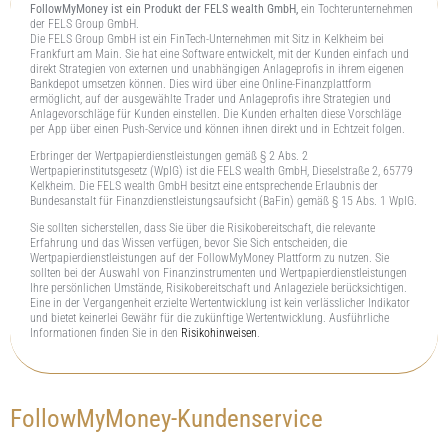
FollowMyMoney ist ein Produkt der FELS wealth GmbH,
ein Tochterunternehmen
der FELS Group GmbH.
Die FELS Group GmbH ist ein FinTech-Unternehmen mit Sitz in Kelkheim bei
Frankfurt am Main. Sie hat eine Software entwickelt, mit der Kunden einfach und
direkt Strategien von externen und unabhängigen Anlageprofis in ihrem eigenen
Bankdepot umsetzen können. Dies wird über eine Online-Finanzplattform
ermöglicht, auf der ausgewählte Trader und Anlageprofis ihre Strategien und
Anlagevorschläge für Kunden einstellen. Die Kunden erhalten diese Vorschläge
per App über einen Push-Service und können ihnen direkt und in Echtzeit folgen.
Erbringer der Wertpapierdienstleistungen gemäß § 2 Abs. 2
Wertpapierinstitutsgesetz (WpIG) ist die FELS wealth GmbH, Dieselstraße 2, 65779
Kelkheim. Die FELS wealth GmbH besitzt eine entsprechende Erlaubnis der
Bundesanstalt für Finanzdienstleistungsaufsicht (BaFin) gemäß § 15 Abs. 1 WpIG.
Sie sollten sicherstellen, dass Sie über die Risikobereitschaft, die relevante
Erfahrung und das Wissen verfügen, bevor Sie Sich entscheiden, die
Wertpapierdienstleistungen auf der FollowMyMoney Plattform zu nutzen. Sie
sollten bei der Auswahl von Finanzinstrumenten und Wertpapierdienstleistungen
Ihre persönlichen Umstände, Risikobereitschaft und Anlageziele berücksichtigen.
Eine in der Vergangenheit erzielte Wertentwicklung ist kein verlässlicher Indikator
und bietet keinerlei Gewähr für die zukünftige Wertentwicklung. Ausführliche
Informationen finden Sie in den
Risikohinweisen
.
FollowMyMoney-Kundenservice