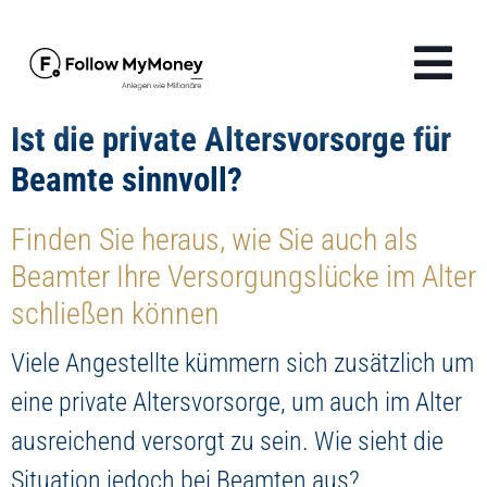
Zum
Inhalt
Tog
springen
Navi
Ist die private Altersvorsorge für
Produkte
Beamte sinnvoll?
Lösungen
Finden Sie heraus, wie Sie auch als
Beamter Ihre Versorgungslücke im Alter
Finanzwissen
schließen können
Unternehmen
Viele Angestellte kümmern sich zusätzlich um
eine private Altersvorsorge, um auch im Alter
Anmelden
ausreichend versorgt zu sein. Wie sieht die
Situation jedoch bei Beamten aus?